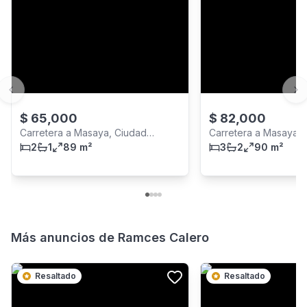
Previous slide
Ne
$
65,000
$
82,000
Carretera a Masaya, Ciudad
Carretera a Masaya, 
Managua
2
1
89 m²
Managua
3
2
90 m²
Más anuncios de
Ramces Calero
Resaltado
Resaltado