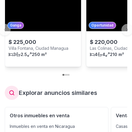
Ganga
Oportunidad
Previous slide
Ne
$
225,000
$
220,000
Villa Fontana, Ciudad Managua
Las Colinas, Ciudad
3
2.5
250 m²
4
4
210 m²
Explorar anuncios similares
Otros inmuebles en venta
Venta 
Inmuebles en venta en Nicaragua
Casas e