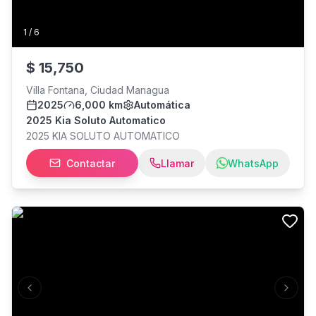
1
/
6
$
15,750
Villa Fontana, Ciudad Managua
2025
6,000 km
Automática
2025 Kia Soluto Automatico
2025 KIA SOLUTO AUTOMATICO
Contactar
Llamar
WhatsApp
Previous slide
Next s