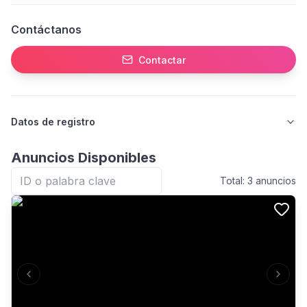
Contáctanos
Contactar
Datos de registro
Anuncios Disponibles
Total:
3
anuncios
Previous slide
Next s