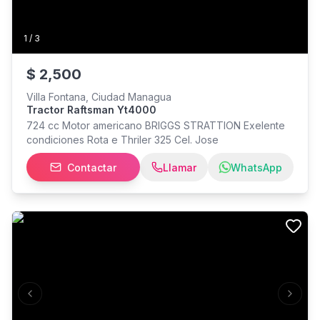
1
/
3
$
2,500
Villa Fontana, Ciudad Managua
Tractor Raftsman Yt4000
724 cc Motor americano BRIGGS STRATTION Exelente
condiciones Rota e Thriler 325 Cel. Jose
Contactar
Llamar
WhatsApp
Previous slide
Next s