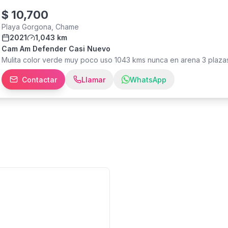
PARABRISA Buenas llantas 264HORAS Equipo con 6 meses de garant
$
10,700
Playa Gorgona, Chame
2021
1,043 km
Cam Am Defender Casi Nuevo
Mulita color verde muy poco uso 1043 kms nunca en arena 3 plaza
Contactar
Llamar
WhatsApp