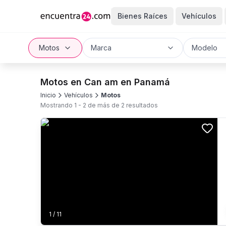
Bienes Raíces
Vehículos
Motos
Marca
Modelo
Motos en Can am en Panamá
Inicio
Vehículos
Motos
Mostrando
1
-
2
de más de
2
resultados
1
/
11