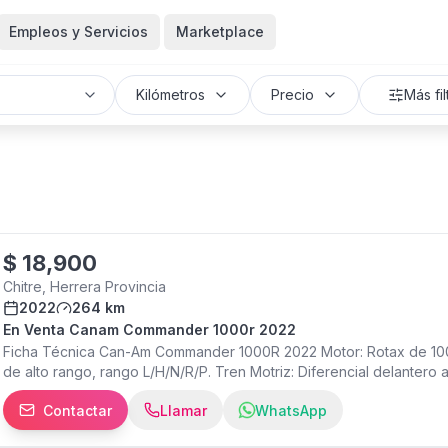
Empleos y Servicios
Marketplace
Kilómetros
Precio
Más fil
$
18,900
Chitre, Herrera Provincia
2022
264 km
En Venta Canam Commander 1000r 2022
Ficha Técnica Can-Am Commander 1000R 2022 Motor: Rotax de 100h
de alto rango, rango L/H/N/R/P. Tren Motriz: Diferencial delantero
versión), modos Turf/2WD/4WD. Suspensión Delantera: Brazo A do
Contactar
Llamar
WhatsApp
Trasera: TTA (Torsional Trailing arm) con barra estabilizadora Am
PODIUM (versiones XT-P). Frenos: Discos ventilados dobles de con