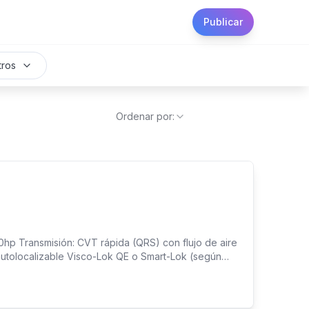
Publicar
tros
Ordenar por:
p Transmisión: CVT rápida (QRS) con flujo de aire
 autolocalizable Visco-Lok QE o Smart-Lok (según
ble arqueado con barra estabilizadora Suspensión
ortiguadores: De gas de doble tubo (DPS), FOX 2.5
 pinzas hidráulicas de doble pistón. WINCHER