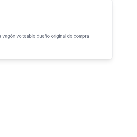
ía, cumpliendo con el plan de mantenimiento.
s vagón volteable dueño original de compra