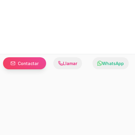
Contactar
Llamar
WhatsApp
Prefer to browse in English? Switch here.
Recursos
Información
Estadísticas de Propiedades
Nosotros
Bluebook
Términos y Servicios
Calculadora de Hipotecas
Políticas de Privacidad
Elige tu país: