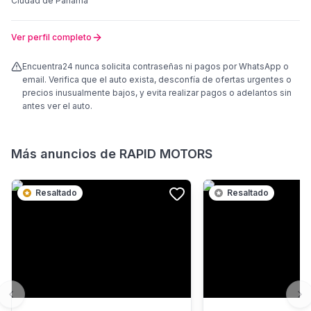
Ciudad de Panamá
Ver perfil completo
Encuentra24 nunca solicita contraseñas ni pagos por WhatsApp o
email. Verifica que el auto exista, desconfía de ofertas urgentes o
precios inusualmente bajos, y evita realizar pagos o adelantos sin
antes ver el auto.
Más anuncios de
RAPID MOTORS
Resaltado
Resaltado
Previous slide
Ne