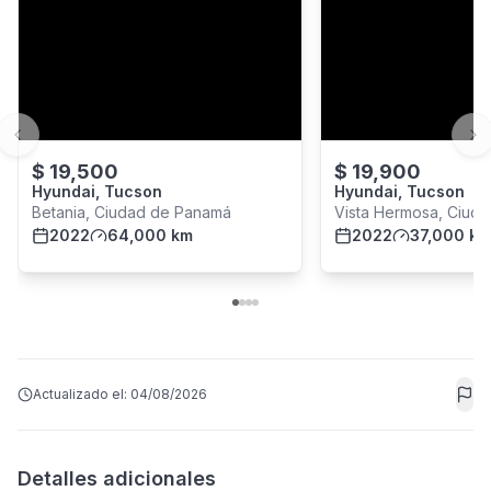
Previous slide
Ne
$
19,500
$
19,900
Hyundai, Tucson
Hyundai, Tucson
Betania, Ciudad de Panamá
Vista Hermosa, Ciud
2022
64,000 km
2022
37,000 km
Actualizado el:
04/08/2026
Detalles adicionales