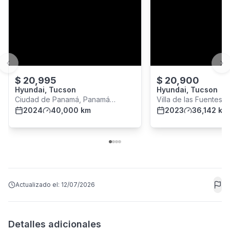
Previous slide
Ne
$
20,995
$
20,900
Hyundai, Tucson
Hyundai, Tucson
Ciudad de Panamá, Panamá
Villa de las Fuentes,
Provincia
2024
40,000 km
Panamá
2023
36,142 km
Actualizado el:
12/07/2026
Detalles adicionales