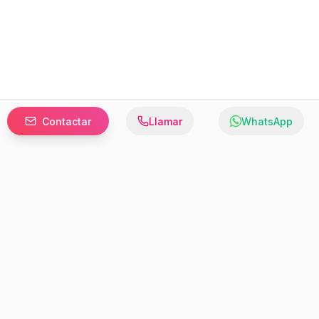
Contactar
Llamar
WhatsApp
Prefer to browse in English? Switch here.
Recursos
Información
Estadísticas de Propiedades
Nosotros
Bluebook
Términos y Servicios
Calculadora de Hipotecas
Políticas de Privacidad
Elige tu país: