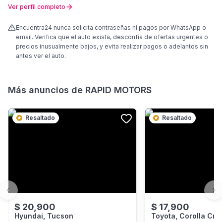
Ver perfil completo
Encuentra24 nunca solicita contraseñas ni pagos por WhatsApp o
email. Verifica que el auto exista, desconfía de ofertas urgentes o
precios inusualmente bajos, y evita realizar pagos o adelantos sin
antes ver el auto.
Más anuncios de
RAPID MOTORS
Resaltado
Resaltado
Previous slide
Ne
$
20,900
$
17,900
Hyundai, Tucson
Toyota, Corolla Cro