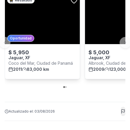
Resaltado
Oportunidad
Previous slide
Ne
$
5,950
$
5,000
Jaguar, XF
Jaguar, XF
Coco del Mar, Ciudad de Panamá
Albrook, Ciudad de 
2011
83,000 km
2009
123,000 
Actualizado el:
03/08/2026