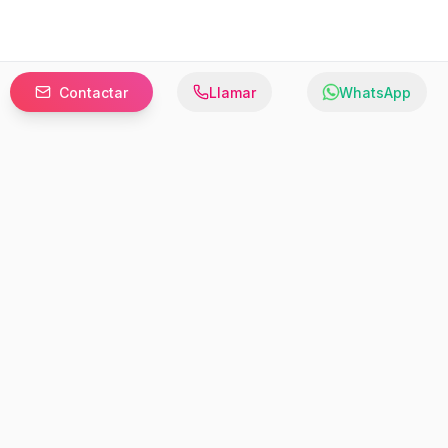
Contactar
Llamar
WhatsApp
Prefer to browse in English? Switch here.
Recursos
Información
Estadísticas de Propiedades
Nosotros
Bluebook
Términos y Servicios
Calculadora de Hipotecas
Políticas de Privacidad
Elige tu país: