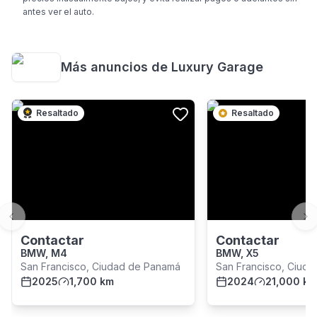
antes ver el auto.
Más anuncios de
Luxury Garage
Resaltado
Resaltado
Previous slide
Ne
Contactar
Contactar
BMW, M4
BMW, X5
San Francisco, Ciudad de Panamá
San Francisco, Ciud
2025
1,700 km
2024
21,000 km