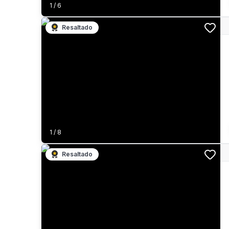
1
/
6
Resaltado
1
/
8
Resaltado