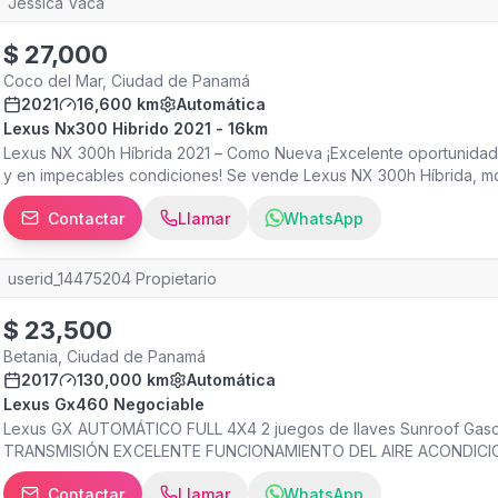
impecable, esta LX570 es difícil de igualar. Disponible en Escuderí
Jessica Vaca
Trade-in • Tarjetas de crédito • USDT • Compra inmediata de tu v
$
27,000
Coco del Mar, Ciudad de Panamá
2021
16,600 km
Automática
Lexus Nx300 Hibrido 2021 - 16km
Lexus NX 300h Híbrida 2021 – Como Nueva ¡Excelente oportunidad
y en impecables condiciones! Se vende Lexus NX 300h Híbrida, mo
buscan lujo, confort, tecnología y un excelente rendimiento de com
Contactar
Llamar
WhatsApp
de alto rendimiento y bajo consumo de combustible. Solo 16,600 k
de carrocería e interior. Lista para traspaso y entrega inmediata. 
combina un diseño elegante, un interior de lujo y la reconocida con
userid_14475204 Propietario
una conducción silenciosa, eficiente y amigable con el medio ambient
perfecta para quienes desean un vehículo prácticamente nuevo, c
$
23,500
calidad, seguridad y durabilidad. Contáctenos hoy mismo para obte
pasar esta excelente oportunidad de adquirir una Lexus NX 300h 
Betania, Ciudad de Panamá
2017
130,000 km
Automática
Lexus Gx460 Negociable
Lexus GX AUTOMÁTICO FULL 4X4 2 juegos de llaves Sunroof G
TRANSMISIÓN EXCELENTE FUNCIONAMIENTO DEL AIRE ACONDIC
Contactar
Llamar
WhatsApp