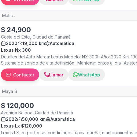
Matic .
$
24,900
Costa del Este, Ciudad de Panamá
2020
19,000 km
Automática
Lexus Nx 300
Detalles del Auto Marca: Lexus Modelo: NX 300h Año: 2020 Km: 
Sistema de sonido de alta definición -Mantenimientos al día -Asist
-Paquete de iluminación Interior -Rines de lujo -Pantalla digital -S
Contactar
Llamar
WhatsApp
Automaticas -Antinieblas -Sensores de estacionamiento -Retroviso
Auxiliar Revisión: Libre de gravámenes y multas Exterior e interio
legal garantizado ¡Contamos con servicio Post-Venta! En MATIC con
Maya S
europeos llamado MATIC SERVICE, para mantenimientos y reparacio
Instagram Matic.pa y Maticservice.pa MATIC una empresa dedicada 
$
120,000
#BMW #X4 #X3 #X5 #X6 #GLA #GLC #GLE #Q8 #Q5 #Q3 #AUDI 
Avenida Balboa, Ciudad de Panamá
2022
50,000 km
Automática
Lexus Lx $120,000
Lexus LX en perfectas condiciones, única dueña, mantenimientos 