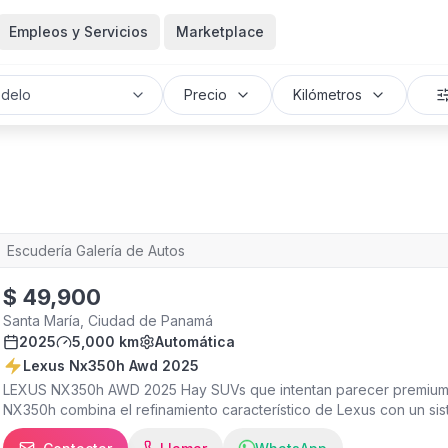
Empleos y Servicios
Marketplace
delo
Precio
Kilómetros
Escudería Galería de Autos
$
49,900
Santa María, Ciudad de Panamá
2025
5,000 km
Automática
Lexus Nx350h Awd 2025
LEXUS NX350h AWD 2025 Hay SUVs que intentan parecer premium y 
NX350h combina el refinamiento característico de Lexus con un sist
diseño moderno que llama la atención sin necesidad de hacer esc