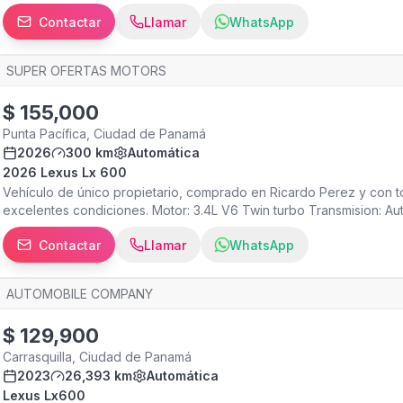
Contactar
Llamar
WhatsApp
SUPER OFERTAS MOTORS
$
155,000
Punta Pacífica, Ciudad de Panamá
2026
300 km
Automática
2026 Lexus Lx 600
Vehículo de único propietario, comprado en Ricardo Perez y con t
excelentes condiciones. Motor: 3.4L V6 Twin turbo Transmision: Au
Contactar
Llamar
WhatsApp
AUTOMOBILE COMPANY
$
129,900
Carrasquilla, Ciudad de Panamá
2023
26,393 km
Automática
Lexus Lx600