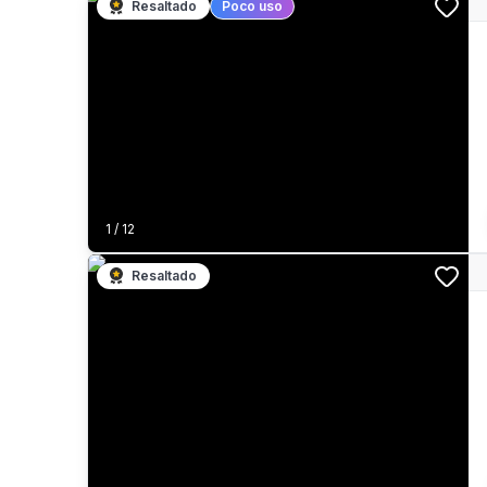
Resaltado
Poco uso
1
/
12
Resaltado