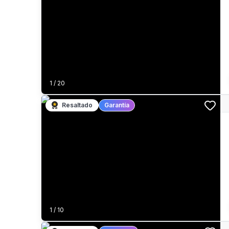
1
/
20
Resaltado
Garantía
1
/
10