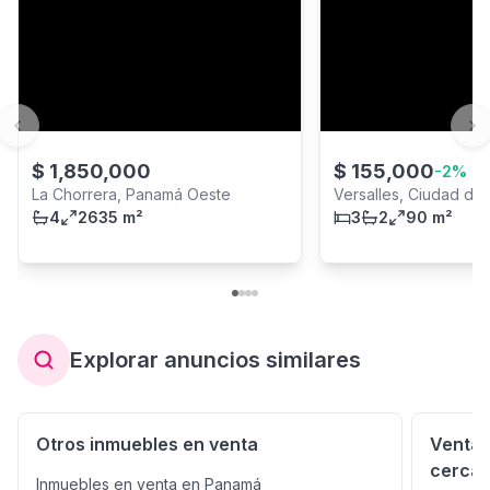
Previous slide
Ne
$
1,850,000
$
155,000
-
2
%
La Chorrera, Panamá Oeste
Versalles, Ciudad de
4
2635 m²
3
2
90 m²
Explorar anuncios similares
Otros inmuebles en venta
Venta 
cerca
Inmuebles en venta en Panamá