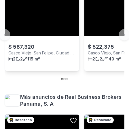
Previous slide
Ne
$
587,320
$
522,375
Casco Viejo, San Felipe, Ciudad de
Casco Viejo, San Fel
Panamá
2
2
115 m²
Panamá
2
2
149 m²
Más anuncios de
Real Business Brokers
Panama, S. A
Resaltado
Resaltado