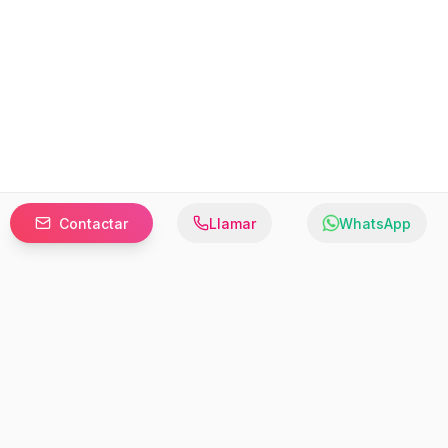
Contactar
Llamar
WhatsApp
Prefer to browse in English? Switch here.
Recursos
Información
Estadísticas de Propiedades
Nosotros
Bluebook
Términos y Servicios
Calculadora de Hipotecas
Políticas de Privacidad
Elige tu país: