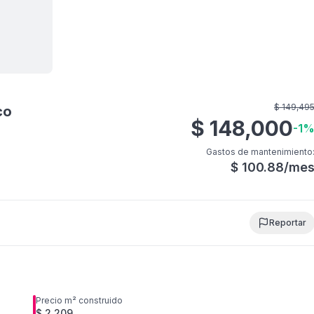
r todas
11
fotos
$
149,49
co
$
148,000
-
1
Gastos de mantenimiento
$
100.88
/me
Reportar
Precio m² construido
$ 2,209