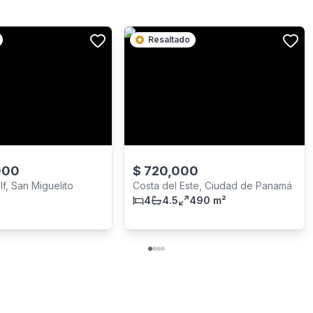
Resaltado
000
$
720,000
lf, San Miguelito
Costa del Este, Ciudad de Panamá
4
4.5
490 m²