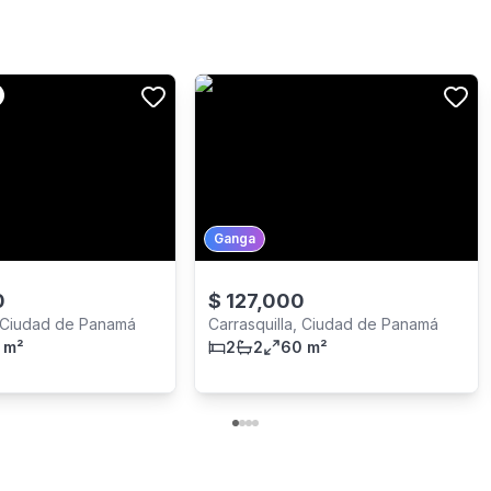
Ganga
0
$
127,000
, Ciudad de Panamá
Carrasquilla, Ciudad de Panamá
 m²
2
2
60 m²