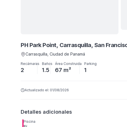
Ve
PH Park Point, Carrasquilla, San Francis
Carrasquilla
, Ciudad de Panamá
Recámaras
Baños
Área Construida
Parking
2
1.5
67 m²
1
Actualizado el:
01/08/2026
Detalles adicionales
Piscina
Sí