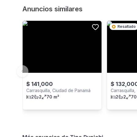
Anuncios similares
Resaltado
Previous slide
$
141,000
$
132,00
Carrasquilla, Ciudad de Panamá
Carrasquilla
2
2
70 m²
2
2
70