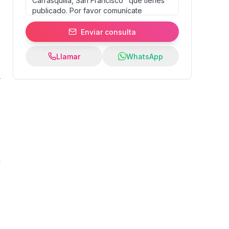
Enviar consulta
Llamar
WhatsApp
5
%
:
s