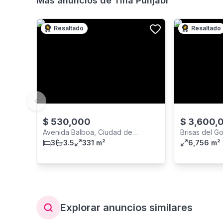
Más anuncios de
Tina Punjabi
Resaltado
Resaltado
Previous slide
$
530,000
$
3,600,
Avenida Balboa, Ciudad de
Brisas del Go
Panamá
3
3.5
331 m²
6,756 m²
Explorar anuncios similares