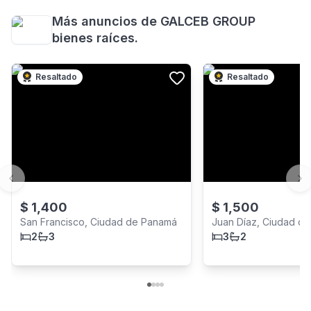
Más anuncios de
GALCEB GROUP
bienes raíces.
Resaltado
Resaltado
Previous slide
Ne
$
1,400
$
1,500
San Francisco, Ciudad de Panamá
Juan Díaz, Ciudad d
2
3
3
2