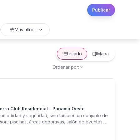
Publicar
Más filtros
Listado
Mapa
Ordenar por:
ierra Club Residencial – Panamá Oeste
 comodidad y seguridad, sino también un conjunto de
ort: piscinas, áreas deportivas, salón de eventos,
versión y estilo de vida en Panamá Oeste. Descripción
 Arosemena • Proyecto: PH Sierra Club Residencial.