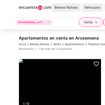
Bienes Raíces
Vehículos
Venta
Arosemena, La Chorrera, Panamá Oeste
Apartamentos en venta en Arosemena
Inicio
Bienes Raíces
Venta
Apartamentos
Panamá Oes
Mostrando
1
-
1
de más de
1
resultados
1
/
19