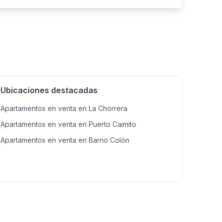
medor o Cocina o 1 balcón privado o 1
 PH Sierra Club Residencial Este complejo
y seguridad: • Piscinas para adultos y niños rodeadas
reativas y ejercicio. • Área de juegos infantiles al
s y reuniones privadas. • Garita de seguridad 24/7
iente relajado y familiar. • Estacionamientos
uí • Ubicación estratégica: cerca de escuelas,
das. • Ambiente familiar y seguro: perfecto para
inversión: precio competitivo y alta demanda en la
Ubicaciones destacadas
 hogar con espacios de recreación y convivencia.
Apartamentos en venta en La Chorrera
Apartamentos en venta en Puerto Caimito
Apartamentos en venta en Barrio Colón