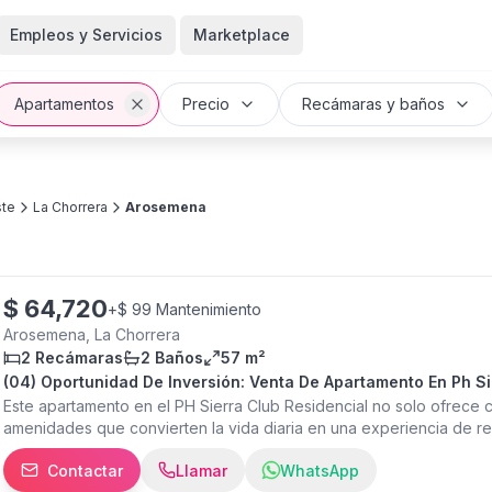
Empleos y Servicios
Marketplace
Apartamentos
Precio
Recámaras y baños
te
La Chorrera
Arosemena
$
64,720
+
$ 99 Mantenimiento
Arosemena, La Chorrera
2 Recámaras
2 Baños
57 m²
(04) Oportunidad De Inversión: Venta De Apartamento En Ph S
Este apartamento en el PH Sierra Club Residencial no solo ofrece
amenidades que convierten la vida diaria en una experiencia de res
juegos infantiles y vigilancia 24/7. Es una oportunidad única de in
Contactar
Llamar
WhatsApp
del Apartamento • Ubicación: Panamá Oeste, Corregimiento Juan D.