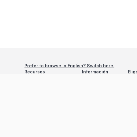
Prefer to browse in English? Switch here.
Recursos
Información
Elig
Estadísticas de Propiedades
Nosotros
Bluebook
Términos y Servicios
Calculadora de Hipotecas
Políticas de Privacidad