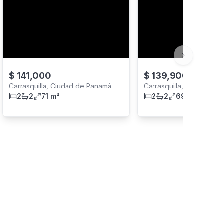
Next slide
$
141,000
$
139,900
Carrasquilla, Ciudad de Panamá
Carrasquilla, Ciudad d
2
2
71 m²
2
2
69 m²