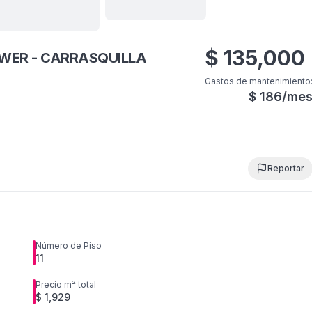
Ver todas
20
fotos
$
135,000
WER - CARRASQUILLA
Gastos de mantenimiento
$
186
/me
Reportar
Número de Piso
11
Precio m² total
$ 1,929