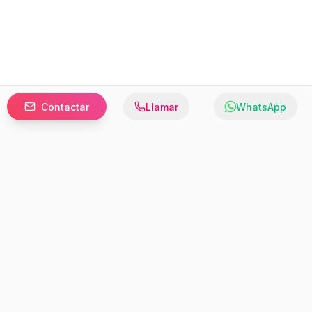
Contactar
Llamar
WhatsApp
Prefer to browse in English? Switch here.
Recursos
Información
Estadísticas de Propiedades
Nosotros
Bluebook
Términos y Servicios
Calculadora de Hipotecas
Políticas de Privacidad
Elige tu país: