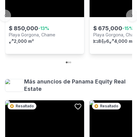
Previous slide
Ne
$
850,000
$
675,000
-
13
%
-
15
%
Playa Gorgona, Chame
Playa Gorgona, Cha
2,000 m²
8
6
4,000 m²
Más anuncios de
Panama Equity Real
Estate
Resaltado
Resaltado