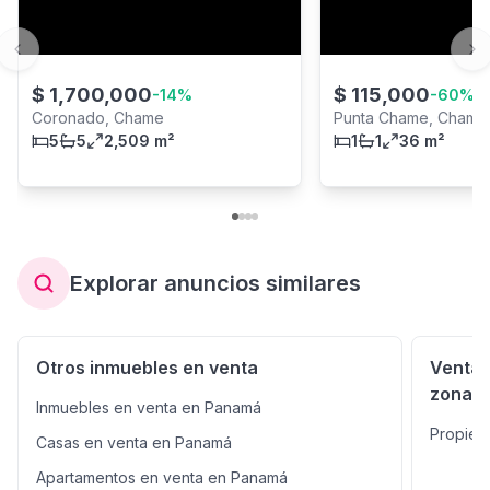
Previous slide
Ne
$
1,700,000
$
115,000
-
14
%
-
60
%
Coronado, Chame
Punta Chame, Chame
5
5
2,509 m²
1
1
36 m²
Explorar anuncios similares
Otros inmuebles en venta
Venta 
zonas
Inmuebles en venta en Panamá
Propied
Casas en venta en Panamá
Apartamentos en venta en Panamá