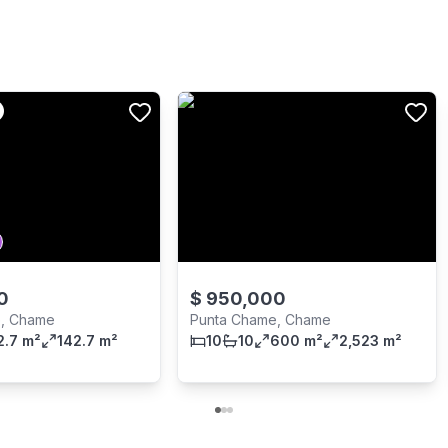
0
$
950,000
e, Chame
Punta Chame, Chame
2.7 m²
142.7 m²
10
10
600 m²
2,523 m²