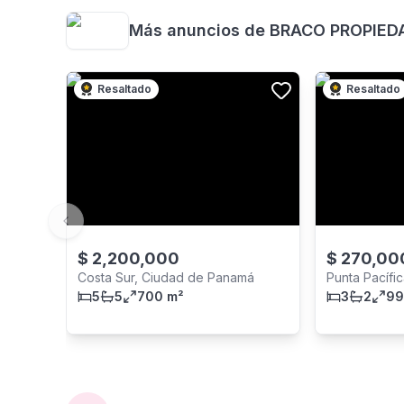
Más anuncios de
BRACO PROPIED
Resaltado
Resaltado
Previous slide
$
2,200,000
$
270,00
Costa Sur, Ciudad de Panamá
Punta Pacífi
5
5
700 m²
3
2
99