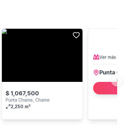
Ver más
propiedad
Punta Chame
Next slide
Ver más
$
1,067,500
Punta Chame, Chame
2,250 m²