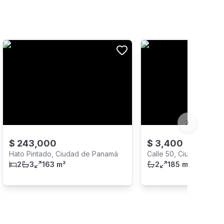
Next slide
$
243,000
$
3,400
Hato Pintado, Ciudad de Panamá
Calle 50, Ciudad de 
2
3
163 m²
2
185 m²