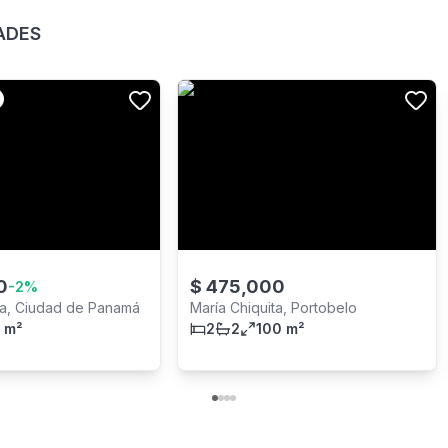
ADES
0
$
475,000
-
2
%
ca, Ciudad de Panamá
María Chiquita, Portobelo
 m²
2
2
100 m²