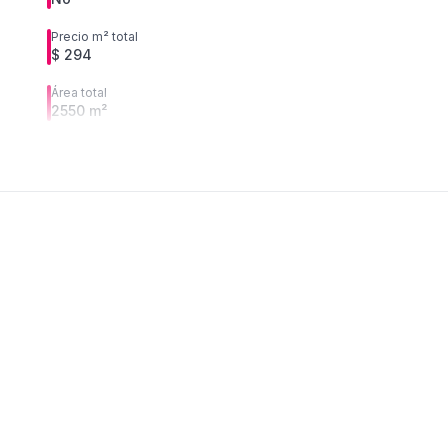
Precio m² total
$ 294
Área total
2550 m²