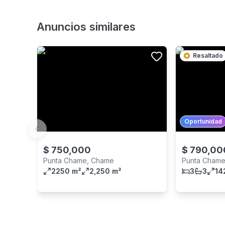
Anuncios similares
Resaltado
Oportunidad
Previous slide
$
750,000
$
790,00
Punta Chame, Chame
Punta Cham
2250 m²
2,250 m²
3
3
14