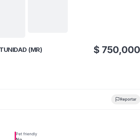
Ver todas
6
fotos
$
750,00
TUNIDAD (MR)
Reportar
Pet friendly
No