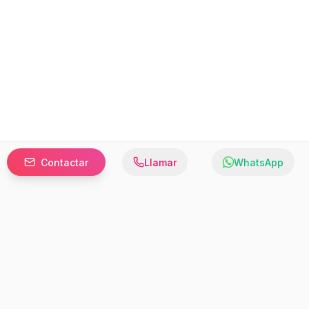
Contactar
Llamar
WhatsApp
Prefer to browse in English? Switch here.
Recursos
Información
Estadísticas de Propiedades
Nosotros
Bluebook
Términos y Servicios
Calculadora de Hipotecas
Políticas de Privacidad
Elige tu país: