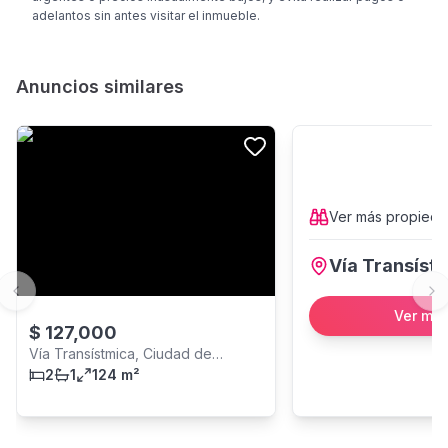
adelantos sin antes visitar el inmueble.
Anuncios similares
Ver más
propied
Vía Transíst
Previous slide
Ne
Ver má
$
127,000
Vía Transístmica, Ciudad de
Panamá
2
1
124 m²