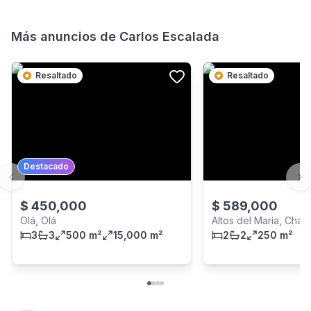
Más anuncios de
Carlos Escalada
Resaltado
Resaltado
Destacado
Previous slide
Ne
$
450,000
$
589,000
Olá, Olá
Altos del María, Cha
3
3
500 m²
15,000 m²
2
2
250 m²