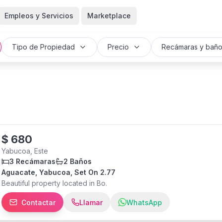
Empleos y Servicios
Marketplace
Tipo de Propiedad
Precio
Recámaras y bañ
$
680
Yabucoa, Este
3 Recámaras
2 Baños
Aguacate, Yabucoa, Set On 2.77
Beautiful property located in Bo.
Contactar
Llamar
WhatsApp