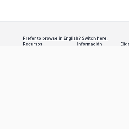
Prefer to browse in English? Switch here.
Recursos
Información
Elig
Estadísticas de Propiedades
Nosotros
Bluebook
Términos y Servicios
Calculadora de Hipotecas
Políticas de Privacidad