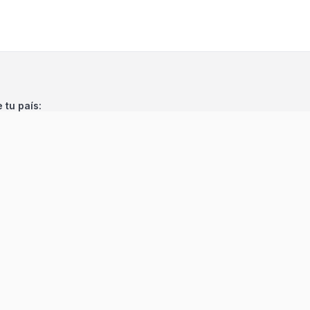
e tu país:
©
2026
Encuentra 24
. Todos los derechos reservados.