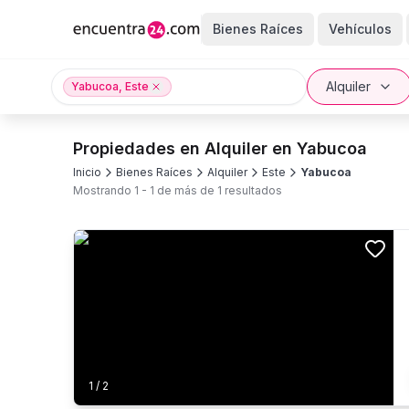
Bienes Raíces
Vehículos
Alquiler
Yabucoa, Este
Propiedades en Alquiler en Yabucoa
Inicio
Bienes Raíces
Alquiler
Este
Yabucoa
Mostrando
1
-
1
de más de
1
resultados
1
/
2