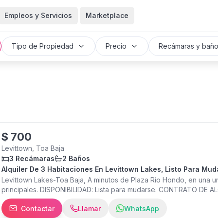
Empleos y Servicios
Marketplace
Tipo de Propiedad
Precio
Recámaras y bañ
$
700
Levittown, Toa Baja
3 Recámaras
2 Baños
Alquiler De 3 Habitaciones En Levittown Lakes, Listo Para Mud
Levittown Lakes-Toa Baja, A minutos de Plaza Río Hondo, en una urb
principales. DISPONIBILIDAD: Lista para mudarse. CONTRATO DE ALQU
TAMAÑO: 1200 pies cuadrados. MASCOTAS: Permitidas. ELECTRODO
Contactar
Llamar
WhatsApp
lavaplatos, microondas. CLIMATIZACIÓN: Ventilación natural / Unid