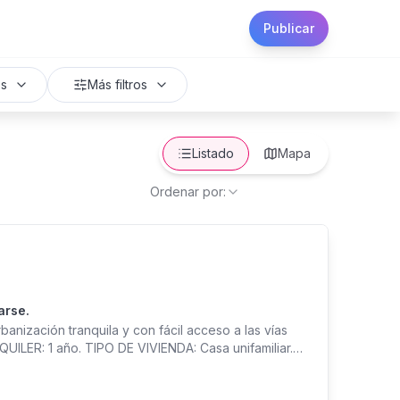
Publicar
os
Más filtros
Listado
Mapa
Ordenar por:
arse.
anización tranquila y con fácil acceso a las vías
ILER: 1 año. TIPO DE VIVIENDA: Casa unifamiliar.
MÉSTICOS: Nevera, estufa, lavadora, secadora,
ad de pared. SERVICIOS: Agua y electricidad