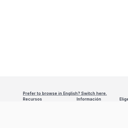
Prefer to browse in English? Switch here.
Recursos
Información
Elig
Estadísticas de Propiedades
Nosotros
Bluebook
Términos y Servicios
Calculadora de Hipotecas
Políticas de Privacidad