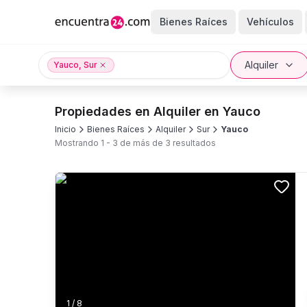
Bienes Raíces
Vehículos
Alquiler
Yauco, Sur
Propiedades en Alquiler en Yauco
Inicio
Bienes Raíces
Alquiler
Sur
Yauco
Mostrando
1
-
3
de más de
3
resultados
1
/
8