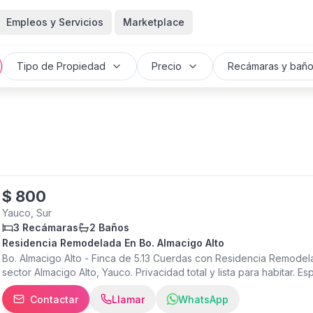
Empleos y Servicios
Marketplace
Tipo de Propiedad
Precio
Recámaras y bañ
$
800
Yauco, Sur
3 Recámaras
2 Baños
Residencia Remodelada En Bo. Almacigo Alto
Bo. Almacigo Alto - Finca de 5.13 Cuerdas con Residencia Remode
sector Almacigo Alto, Yauco. Privacidad total y lista para habitar. Es
Residencia recién reparada y en excelentes condiciones. Cuenta c
Contactar
Llamar
WhatsApp