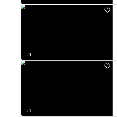
1
/
8
1
/
3