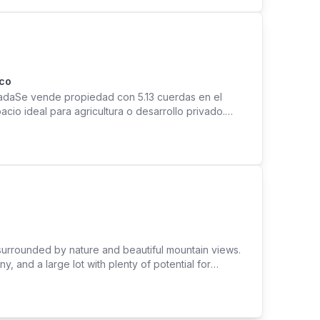
uco
ladaSe vende propiedad con 5.13 cuerdas en el
pacio ideal para agricultura o desarrollo privado.
con 3 habitaciones y 2 baños (903 pies cuadrados)
surrounded by nature and beautiful mountain views.
, and a large lot with plenty of potential for
me, offering peace, privacy, and a natural setting.