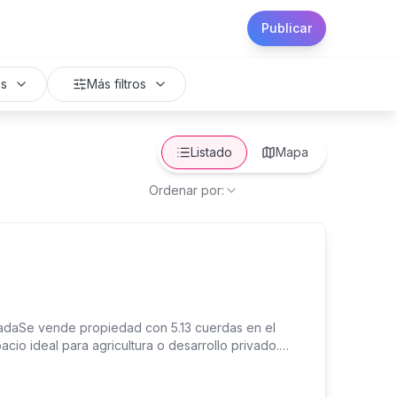
Publicar
os
Más filtros
Listado
Mapa
Ordenar por:
ladaSe vende propiedad con 5.13 cuerdas en el
pacio ideal para agricultura o desarrollo privado.
on 3 habitaciones y 2 baños (903 pies cuadrados).