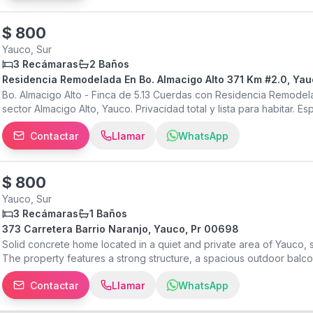
$
800
Yauco, Sur
3 Recámaras
2 Baños
Residencia Remodelada En Bo. Almacigo Alto 371 Km #2.0, Ya
Bo. Almacigo Alto - Finca de 5.13 Cuerdas con Residencia Remode
sector Almacigo Alto, Yauco. Privacidad total y lista para habitar. Es
Residencia recién reparada y en excelentes condiciones. Cuenta 
Contactar
Llamar
WhatsApp
$
800
Yauco, Sur
3 Recámaras
1 Baños
373 Carretera Barrio Naranjo, Yauco, Pr 00698
Solid concrete home located in a quiet and private area of Yauco, 
The property features a strong structure, a spacious outdoor balcony
customization or expansion. Private driveway access leads to the ho
Contactar
Llamar
WhatsApp