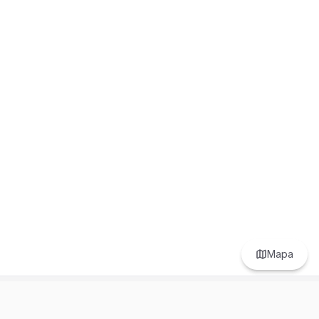
Mapa
Prefer to browse in English? Switch here.
Recursos
Información