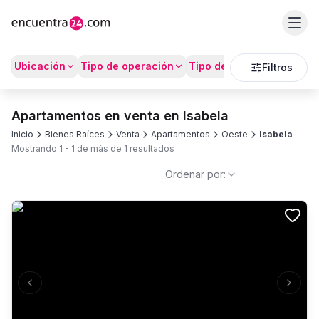
Ubicación
Tipo de operación
Tipo de Propiedad
Prec
Filtros
Apartamentos en venta en Isabela
Inicio
Bienes Raíces
Venta
Apartamentos
Oeste
Isabela
Mostrando
1
-
1
de más de
1
resultados
Ordenar por:
Previous slide
Next s