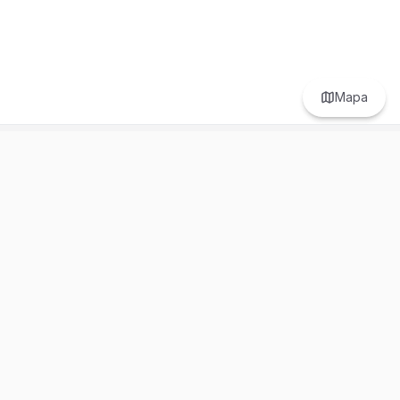
Mapa
Prefer to browse in English? Switch here.
Recursos
Información
Estadísticas de Propiedades
Nosotros
Bluebook
Términos y Servicios
Calculadora de Hipotecas
Políticas de Privacidad
Elige tu país: