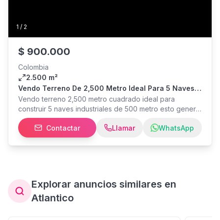
1
/
2
$
900.000
Colombia
2.500 m²
Vendo Terreno De 2,500 Metro Ideal Para 5 Naves
Industriales En República Dominicana
Vendo terreno 2,500 metro cuadrado ideal para
construir 5 naves industriales de 500 metro esto genera
20.mil dólares mensuales de renta fija Tel: y Villalona
Contactar
Llamar
WhatsApp
Propietario
Explorar anuncios similares en
Atlantico