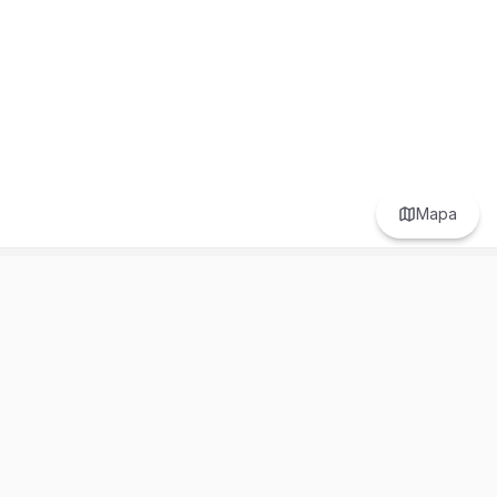
Mapa
Prefer to browse in English? Switch here.
Recursos
Información
Estadísticas de Propiedades
Nosotros
Bluebook
Términos y Servicios
Calculadora de Hipotecas
Políticas de Privacidad
Elige tu país: