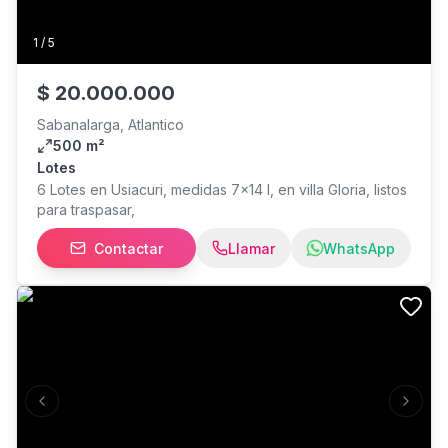
1
/
5
$
20.000.000
Sabanalarga, Atlantico
500 m²
Lotes
6 Lotes en Usiacuri, medidas 7x14 l, en villa Gloria, listos
para traspasar,
Contactar
Llamar
WhatsApp
Previous slide
Next s