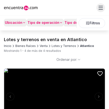
Ubicación
Tipo de operación
Tipo de Propiedad
Prec
Filtros
Lotes y terrenos en venta en Atlantico
Inicio
Bienes Raíces
Venta
Lotes y Terrenos
Atlantico
Mostrando
1
-
4
de más de
4
resultados
Ordenar por:
Previous slide
Next s