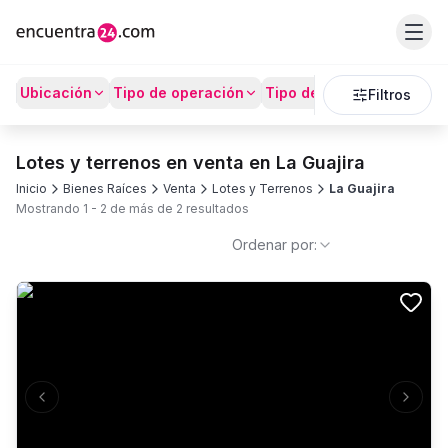
Ubicación
Tipo de operación
Tipo de Propiedad
Prec
Filtros
Lotes y terrenos en venta en La Guajira
Inicio
Bienes Raíces
Venta
Lotes y Terrenos
La Guajira
Mostrando
1
-
2
de más de
2
resultados
Ordenar por:
Previous slide
Next s