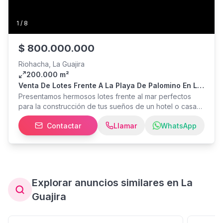
1
/
8
$
800.000.000
Riohacha, La Guajira
200.000 m²
Venta De Lotes Frente A La Playa De Palomino En La
Guajira, Colombia
Presentamos hermosos lotes frente al mar perfectos
para la construcción de tus sueños de un hotel o casa
frente al mar para disfrutar su vista única frente a la
Contactar
Llamar
WhatsApp
playa de Palomino en La Guajira. La propiedad consta
de más de 20 hectáreas frente playa, con excelente
potencialidad para inversión turística hotelera, con
posibilidad de adquirir 1 o más hectáreas según sus
exigencias. ¡Ideal para inversión turística o para casa
frente al mar! Inversión $800.000.000 COP (1 Hectárea)
Explorar anuncios similares en La
Ref. PT803
Guajira