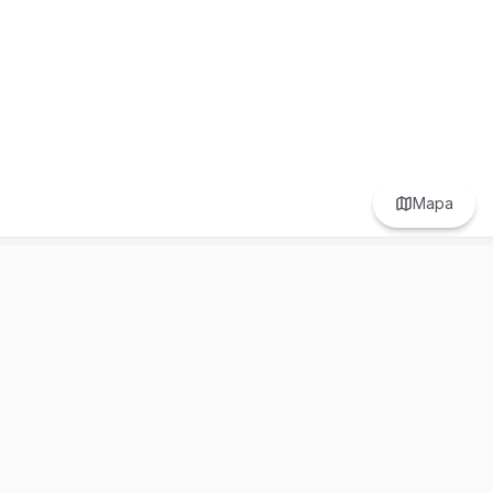
Mapa
Prefer to browse in English? Switch here.
Recursos
Información
Estadísticas de Propiedades
Nosotros
Bluebook
Términos y Servicios
Calculadora de Hipotecas
Políticas de Privacidad
Elige tu país: