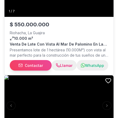
1
/
7
$
550.000.000
Riohacha, La Guajira
10.000 m²
Venta De Lote Con Vista Al Mar De Palomino En La
Guajira, Colombia
Presentamos lote de 1 hectárea (10.000M²) con vista al
mar perfecto para la construcción de tus sueños de un
hotel ubicado a 200 metros de la playa de Palomino en
Contactar
Llamar
WhatsApp
La Guajira.
Previous slide
Next s