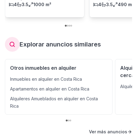
4
3.5
1000 m²
4
3.5
490 m²
Explorar anuncios similares
Otros inmuebles en alquiler
Alquile
cerca
Inmuebles en alquiler en Costa Rica
Alquiler
Apartamentos en alquiler en Costa Rica
Alquileres Amueblados en alquiler en Costa
Rica
Ver más anuncios