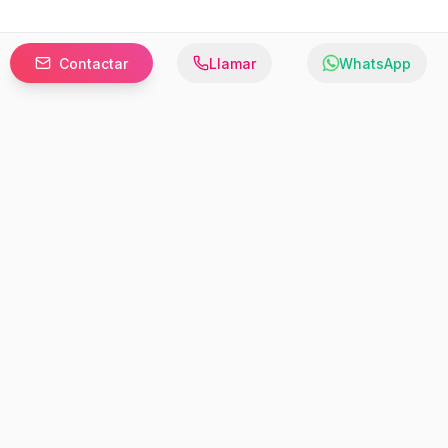
Contactar
Llamar
WhatsApp
Prefer to browse in English? Switch here.
Recursos
Información
Estadísticas de Propiedades
Nosotros
Bluebook
Términos y Servicios
Calculadora de Hipotecas
Políticas de Privacidad
Elige tu país: