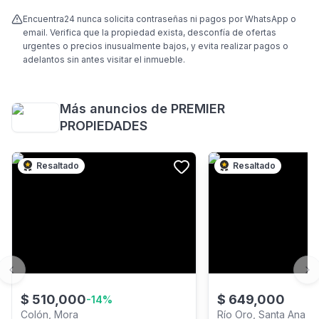
Encuentra24 nunca solicita contraseñas ni pagos por WhatsApp o
email. Verifica que la propiedad exista, desconfía de ofertas
urgentes o precios inusualmente bajos, y evita realizar pagos o
adelantos sin antes visitar el inmueble.
Más anuncios de
PREMIER
PROPIEDADES
Resaltado
Resaltado
Previous slide
Ne
$
510,000
$
649,000
-
14
%
Colón, Mora
Río Oro, Santa Ana