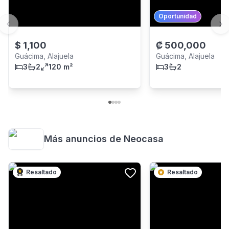
Oportunidad
Previous slide
Ne
$
1,100
₡
500,000
Guácima, Alajuela
Guácima, Alajuela
3
2
120 m²
3
2
Más anuncios de
Neocasa
Resaltado
Resaltado