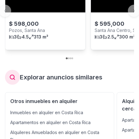
Previous slide
Ne
$
598,000
$
595,000
Pozos, Santa Ana
Santa Ana Centro, Sa
3
4.5
313 m²
3
2.5
300 m²
Explorar anuncios similares
Otros inmuebles en alquiler
Alquil
cerca
Inmuebles en alquiler en Costa Rica
Apartam
Apartamentos en alquiler en Costa Rica
Apartam
Alquileres Amueblados en alquiler en Costa