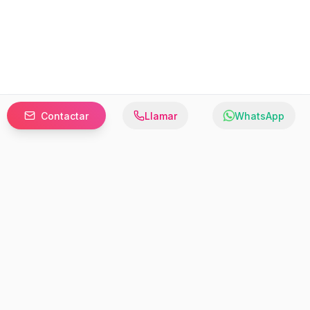
Contactar
Llamar
WhatsApp
Prefer to browse in English? Switch here.
Recursos
Información
Estadísticas de Propiedades
Nosotros
Bluebook
Términos y Servicios
Calculadora de Hipotecas
Políticas de Privacidad
Elige tu país: