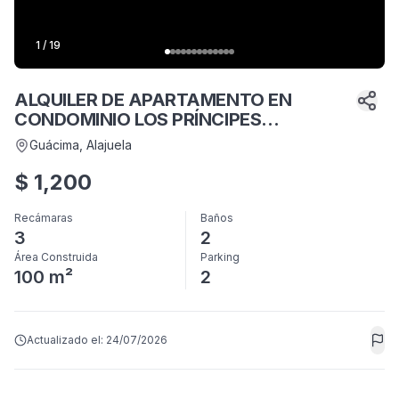
1
/
19
ALQUILER DE APARTAMENTO EN
CONDOMINIO LOS PRÍNCIPES
AMUEBLADO
Guácima
, Alajuela
$
1,200
Recámaras
Baños
3
2
Área Construida
Parking
100 m²
2
Actualizado el:
24/07/2026