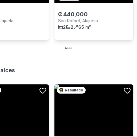
₡
440,000
lajuela
San Rafael, Alajuela
2
2
65 m²
Raíces
Resaltado