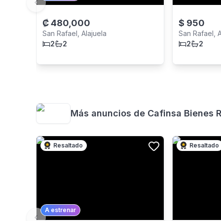
Previous slide
₡
480,000
$
950
San Rafael, Alajuela
San Rafael, A
2
2
2
2
Más anuncios de
Cafinsa Bienes 
Resaltado
Resaltado
A estrenar