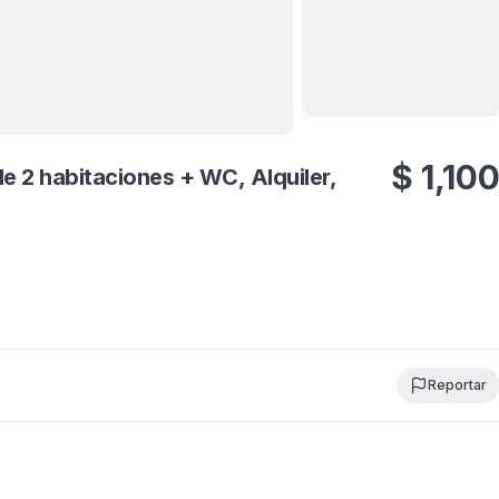
Ver todas
17
fotos
$
1,10
Reportar