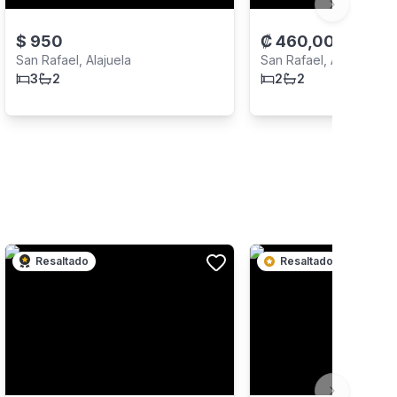
Next slide
$
950
₡
460,000
San Rafael, Alajuela
San Rafael, Alajuela
3
2
2
2
Resaltado
Resaltado