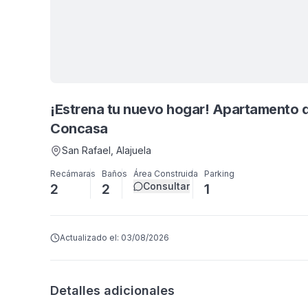
¡Estrena tu nuevo hogar! Apartamento de 2 habitaciones + WC, Alquiler,
Concasa
San Rafael
, Alajuela
Recámaras
Baños
Área Construida
Parking
Consultar
2
2
1
Actualizado el:
03/08/2026
Detalles adicionales