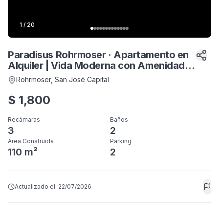
1
/
20
Paradisus Rohrmoser · Apartamento en
Alquiler | Vida Moderna con Amenidades
Premium, 2-3 DORMITORIOS
Rohrmoser
, San José Capital
$
1,800
Recámaras
Baños
3
2
Área Construida
Parking
110 m²
2
Actualizado el:
22/07/2026