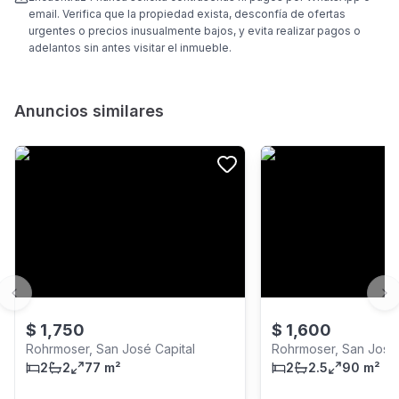
email. Verifica que la propiedad exista, desconfía de ofertas
urgentes o precios inusualmente bajos, y evita realizar pagos o
adelantos sin antes visitar el inmueble.
Anuncios similares
Previous slide
Ne
$
1,750
$
1,600
Rohrmoser, San José Capital
Rohrmoser, San José 
2
2
77 m²
2
2.5
90 m²