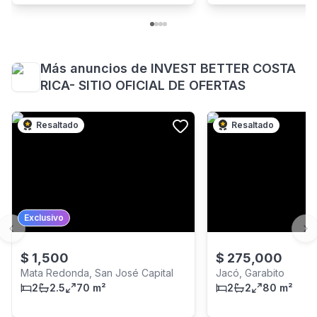
Más anuncios de
INVEST BETTER COSTA
RICA- SITIO OFICIAL DE OFERTAS
Resaltado
Resaltado
Exclusivo
Previous slide
Ne
$
1,500
$
275,000
Mata Redonda, San José Capital
Jacó, Garabito
2
2.5
70 m²
2
2
80 m²