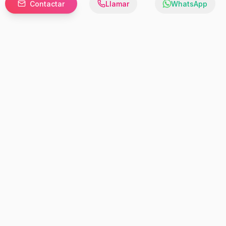
Contactar
Llamar
WhatsApp
Prefer to browse in English? Switch here.
Recursos
Información
Estadísticas de Propiedades
Nosotros
Bluebook
Términos y Servicios
Calculadora de Hipotecas
Políticas de Privacidad
Elige tu país: