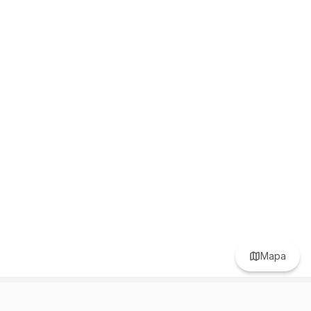
Mapa
Prefer to browse in English? Switch here.