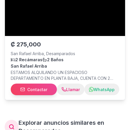
₡
275,000
San Rafael Arriba, Desamparados
2 Recámaras
2 Baños
San Rafael Arriba
ESTAMOS ALQUILANDO UN ESPACIOSO
DEPARTAMENTO EN PLANTA BAJA, CUENTA CON 2
HABITACIONES, 2 BAÑOS, AREA DE PILAS CON SU
Contactar
Llamar
WhatsApp
PATIO DE TENDIDO. EN LA SALA COMEDOR TIENE BUEN
ESPACIO PARA MUEBLES Y TIENE UN ESPCIOSO
MUEBLE DE COCINA
Explorar anuncios similares en