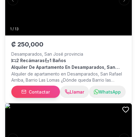
Previous slide
Next s
1
/
13
₡
250,000
Desamparados, San José provincia
2 Recámaras
1 Baños
Alquiler De Apartamento En Desamparados, San
Rafael Arriba, Barrio Las Lomas
Alquiler de apartamento en Desamparados, San Rafael
Arriba, Barrio Las Lomas ¿Dónde queda Barrio las
Lomas? del Centro Comercial Expreso, hacia San Rafael
Contactar
Llamar
WhatsApp
Arriba 500 metros, o del Semáforo de la Escuela de
Transito 300 metros mano derecha 2 cuartos, sala,
baño, cuarto de lavado. Incluye, servicio de agua y
cable. Valor 250,000 NO COCHERA NO APTO PARA
MASCOTA, ya que no tiene patio. WhatsApp