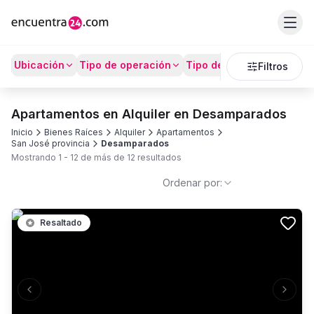
Ubicación
Tipo de operación
Tipo de Propiedad
Prec
Filtros
Apartamentos en Alquiler en Desamparados
Inicio
Bienes Raíces
Alquiler
Apartamentos
San José provincia
Desamparados
Mostrando
1
-
12
de más de
12
resultados
Ordenar por:
Resaltado
Previous slide
Next s