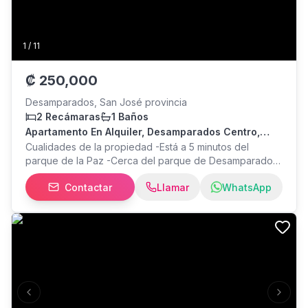
1
/
11
₡
250,000
Desamparados, San José provincia
2 Recámaras
1 Baños
Apartamento En Alquiler, Desamparados Centro,
Barrio Metropoli
Cualidades de la propiedad -Está a 5 minutos del
parque de la Paz -Cerca del parque de Desamparados,
en barrio Metropoli Características de la propiedad -
Contactar
Llamar
WhatsApp
Apartamento 2 cuartos, sala-comedor, baño completo,
precio: 265,000 Nota: Se permiten animales pequeños
(gatos), tiene opción de cochera por 20,000, se incluye
en el precio el agua y cable.
Previous slide
Next s