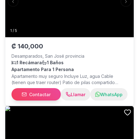
Previous slide
Next s
1
/
5
₡
140,000
Desamparados, San José provincia
1 Recámara
1 Baños
Apartamento Para 1 Persona
Apartamento muy seguro Incluye Luz, agua Cable
(tienen que traer router) Patio de pilas compartido
Contacto: Damas de Desamparados 100 sur 100 oeste
Contactar
Llamar
WhatsApp
del taller de bomberos del INS