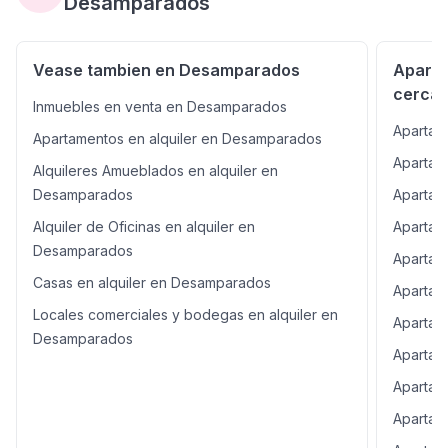
Desamparados
Vease tambien en Desamparados
Aparta
cerca
Inmuebles en venta en Desamparados
Apartam
Apartamentos en alquiler en Desamparados
Apartam
Alquileres Amueblados en alquiler en
Desamparados
Apartame
Alquiler de Oficinas en alquiler en
Apartame
Desamparados
Apartam
Casas en alquiler en Desamparados
Apartam
Locales comerciales y bodegas en alquiler en
Apartam
Desamparados
Apartam
Apartam
Apartame