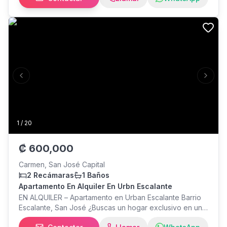
Deposito por el mismo monto. Medidas: 40m2
Caracteristicas: * 1 habitación * 1 baño * no cuenta con
parqueo * Torre completamente nueva * Amenidades
premium: gimnasio, cancha de pádel, piscina, cine y
salas temáticas Sin amueblar Sin linea blanca,
unicamente cocina empotrada. Por monto adicional se
puede agregar la linea blanca. Publicado por
Previous slide
Next s
1
/
20
₡
600,000
Carmen, San José Capital
2 Recámaras
1 Baños
Apartamento En Alquiler En Urbn Escalante
EN ALQUILER – Apartamento en Urban Escalante Barrio
Escalante, San José ¿Buscas un hogar exclusivo en una
de las zonas más vibrantes y tranquilas de la ciudad?