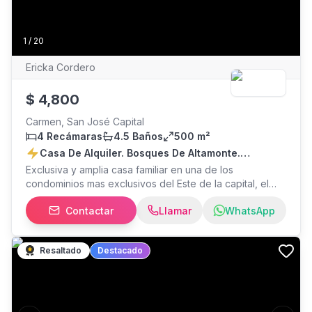
1
/
20
Ericka Cordero
$
4,800
Carmen, San José Capital
4 Recámaras
4.5 Baños
500 m²
Casa De Alquiler. Bosques De Altamonte.
Curridabat
Exclusiva y amplia casa familiar en una de los
condominios mas exclusivos del Este de la capital, el
condominio cuenta con tapia perimetral, excelente
Contactar
Llamar
WhatsApp
seguridad, senderos, piscina, salón de fiestas, apartado
postal, parque de perros, parque infantil, cancha de
tennis y cancha de basquetball. Una ubicación muy
Resaltado
Destacado
conveniente para accesar a minutos todo tipo de
servicios y comercio. La casa tiene una hermosa
distribución con 3 cocheras, baño de visitas, amplia sala
y terraza, cocina con hermoso mueble de madera,
sobre de granito y espacio para antecomendor, patio