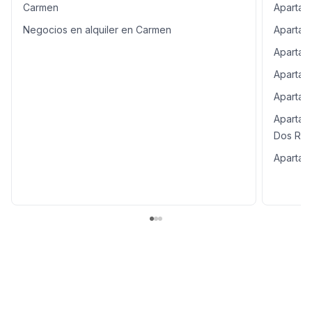
Carmen
Apartam
Negocios en alquiler en Carmen
Apartam
Apartame
Apartam
Apartame
Apartam
Dos Río
Apartame