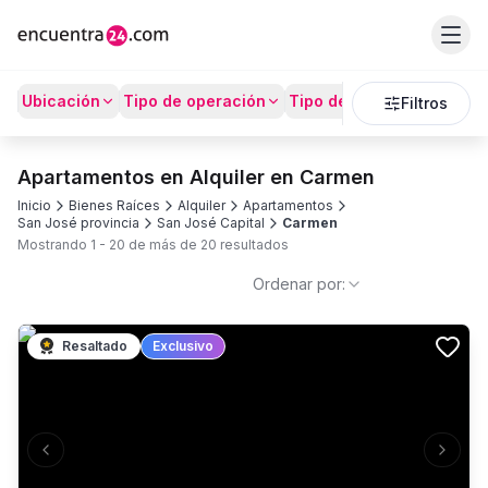
Ubicación
Tipo de operación
Tipo de Propiedad
Prec
Filtros
Apartamentos en Alquiler en Carmen
Inicio
Bienes Raíces
Alquiler
Apartamentos
San José provincia
San José Capital
Carmen
Mostrando
1
-
20
de más de
20
resultados
Ordenar por:
Resaltado
Exclusivo
Previous slide
Next s