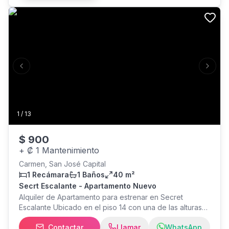
ACCESO SOLAMENTE POR ESCALERAS Rancho de BBQ
y actividades
Previous slide
Next s
1
/
13
$
900
+
₡ 1 Mantenimiento
Carmen, San José Capital
1 Recámara
1 Baños
40 m²
Secrt Escalante - Apartamento Nuevo
Alquiler de Apartamento para estrenar en Secret
Escalante Ubicado en el piso 14 con una de las alturas
más exclusivas de la torre Apartamento cuenta con vista
Contactar
Llamar
WhatsApp
norte Balcón Techos altos Luz natural. Precio: U$900.00