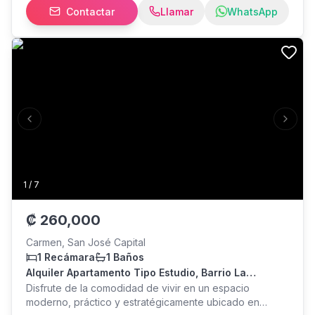
Contactar
Llamar
WhatsApp
estar abierto, un baño completo y un espacio para
parqueo. Amenidades: Seguridad 24/7, gimnasio
totalmente equipado, terraza y áreas comunes
perfectas para socializar o trabajar desde casa, dos
jacuzzis en la azotea, coworking, firepit. # 40624
Previous slide
Next s
1
/
7
₡
260,000
Carmen, San José Capital
1 Recámara
1 Baños
Alquiler Apartamento Tipo Estudio, Barrio La
California Asj445
Disfrute de la comodidad de vivir en un espacio
moderno, práctico y estratégicamente ubicado en