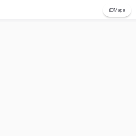
Mapa
Prefer to browse in English? Switch here.
Recursos
Información
Estadísticas de Propiedades
Nosotros
Bluebook
Términos y Servicios
Calculadora de Hipotecas
Políticas de Privacidad
Elige tu país: