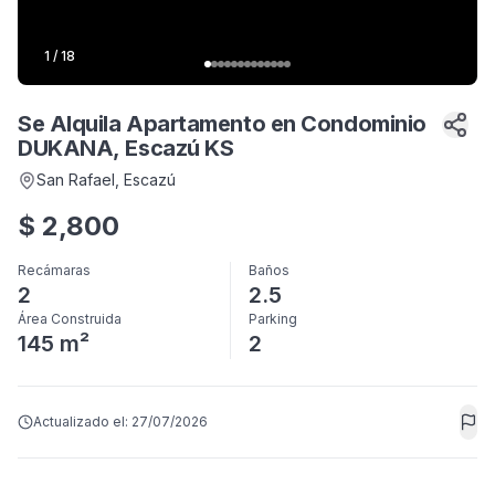
1
/
18
Se Alquila Apartamento en Condominio
DUKANA, Escazú KS
San Rafael
, Escazú
$
2,800
Recámaras
Baños
2
2.5
Área Construida
Parking
145 m²
2
Actualizado el:
27/07/2026