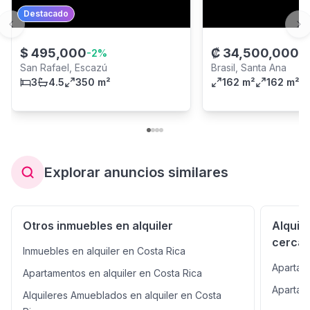
Destacado
Previous slide
Ne
$
495,000
₡
34,500,000
-
2
%
San Rafael, Escazú
Brasil, Santa Ana
3
4.5
350 m²
162 m²
162 m²
Explorar anuncios similares
Otros inmuebles en alquiler
Alquil
cerca
Inmuebles en alquiler en Costa Rica
Apartam
Apartamentos en alquiler en Costa Rica
Apartam
Alquileres Amueblados en alquiler en Costa