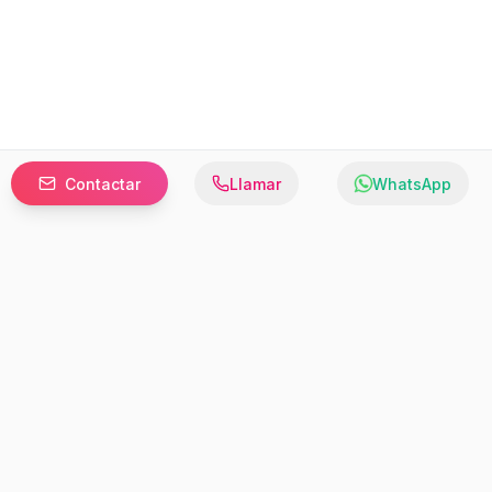
Contactar
Llamar
WhatsApp
Prefer to browse in English? Switch here.
Recursos
Información
Estadísticas de Propiedades
Nosotros
Bluebook
Términos y Servicios
Calculadora de Hipotecas
Políticas de Privacidad
Elige tu país: