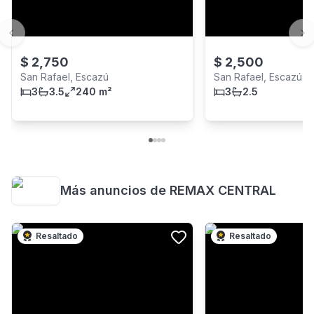
Previous slide
Ne
$
2,750
$
2,500
San Rafael, Escazú
San Rafael, Escazú
3
3.5
240 m²
3
2.5
Más anuncios de
REMAX CENTRAL
Resaltado
Resaltado