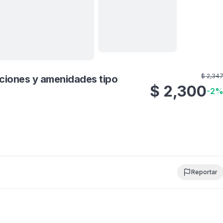
Ver todas
17
fotos
$
2,34
aciones y amenidades tipo
$
2,300
-
2
Reportar