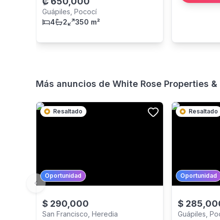
₡
650,000
Guápiles, Pococí
4
2
350 m²
Más anuncios de
White Rose Properties & 
Resaltado
Resaltado
Oportunidad
Oportunidad
Previous slide
$
290,000
$
285,00
San Francisco, Heredia
Guápiles, Po