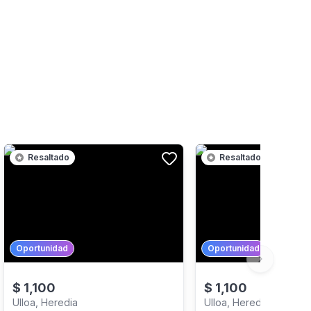
Resaltado
Resaltado
Oportunidad
Oportunidad
Next slide
$
1,100
$
1,100
Ulloa, Heredia
Ulloa, Heredia