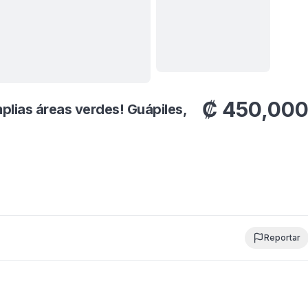
Ver todas
20
fotos
₡
450,00
plias áreas verdes! Guápiles,
Reportar