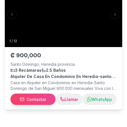
Previous slide
Next s
1
/
12
₡
900,000
Santo Domingo, Heredia provincia
3 Recámaras
2.5 Baños
Alquiler De Casa En Condominio En Heredia-santo
Domingo De San Miguel
Casa en Alquiler en Condominio en Heredia-Santo
Domingo de San Miguel 900.000 mensuales Viva con la
tranquilidad, seguridad y comodidad que su familia
Contactar
Llamar
WhatsApp
merece en este Condominio, exclusivo con acceso
controlado y seguridad 24/7, estratégicamente ubicado
entre Tibás y Santo Domingo de Heredia. Su excelente
ubicación permite un rápido acceso a Circunvalación
Norte, Ruta 32, centros educativos de prestigio,