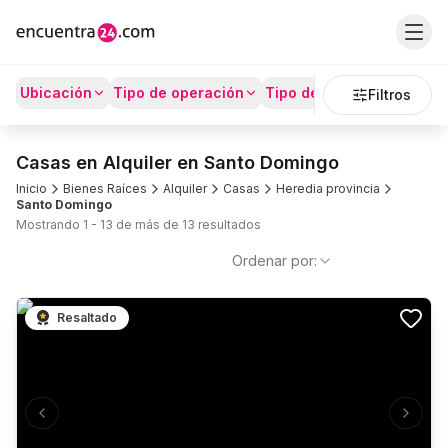
Ubicación
Tipo de operación
Tipo de Propiedad
Prec
Filtros
Casas en Alquiler en Santo Domingo
Inicio
Bienes Raíces
Alquiler
Casas
Heredia provincia
Santo Domingo
Mostrando
1
-
13
de más de
13
resultados
Ordenar por:
Resaltado
Previous slide
Next s