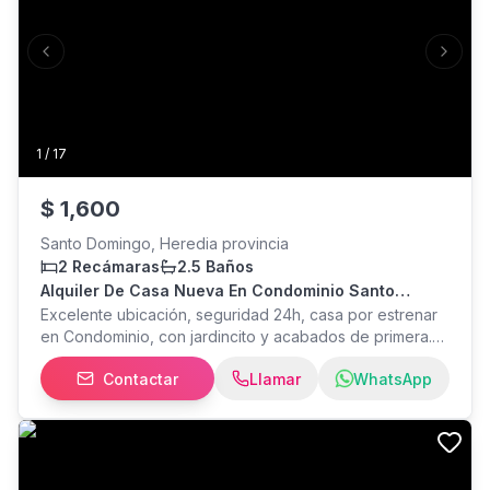
Previous slide
Next s
1
/
17
$
1,600
Santo Domingo, Heredia provincia
2 Recámaras
2.5 Baños
Alquiler De Casa Nueva En Condominio Santo
Domingo Heredia
Excelente ubicación, seguridad 24h, casa por estrenar
en Condominio, con jardincito y acabados de primera.
Condominio con piscina y áreas comunes.
Contactar
Llamar
WhatsApp