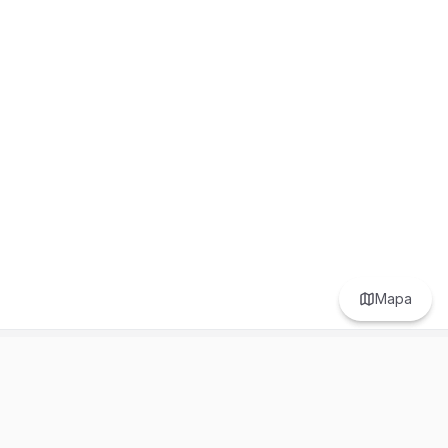
Mapa
Prefer to browse in English? Switch here.
Recursos
Información
Estadísticas de Propiedades
Nosotros