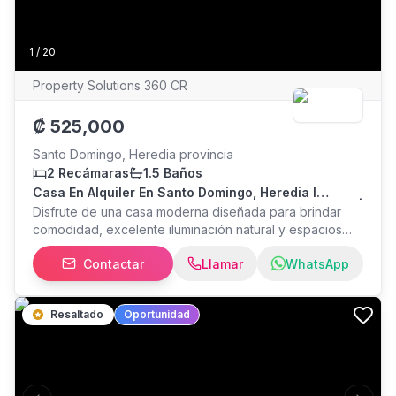
1
/
20
Property Solutions 360 CR
₡
525,000
Santo Domingo, Heredia provincia
2 Recámaras
1.5 Baños
Casa En Alquiler En Santo Domingo, Heredia I
Tomacorriente Para Carro Eléctrico Y Línea Blanca |
Disfrute de una casa moderna diseñada para brindar
comodidad, excelente iluminación natural y espacios
funcionales, ubicada en un condominio con amenidades
Contactar
Llamar
WhatsApp
en Santo Domingo de Heredia. Una excelente opción
para parejas, familias pequeñas o profesionales que
buscan seguridad, tranquilidad y una ubicación
Resaltado
Oportunidad
estratégica cerca de Heredia y San José. Ubicada en
una zona reconocida por su agradable clima,
tranquilidad y excelente calidad de vida. La casa cuenta
con 2 habitaciones, 1,5 baños, garage para 1 vehículo,
sala-comedor-cocina, y patio Cuenta con cargador