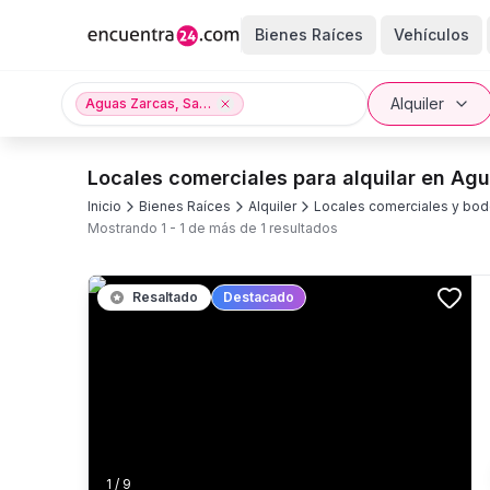
Bienes Raíces
Vehículos
Alquiler
Aguas Zarcas, San Carlos, Alajuela provincia
Locales comerciales para alquilar en Ag
Inicio
Bienes Raíces
Alquiler
Locales comerciales y bo
Mostrando
1
-
1
de más de
1
resultados
Resaltado
Destacado
1
/
9