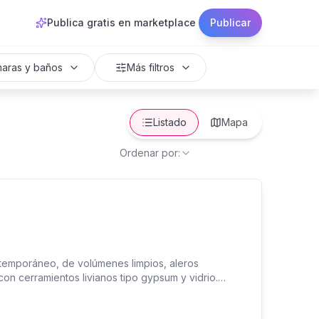
Publica gratis en marketplace
Publicar
aras y baños
Más filtros
Listado
Mapa
Ordenar por:
ntemporáneo, de volúmenes limpios, aleros
con cerramientos livianos tipo gypsum y vidrio.
ón y para el perímetro de la propiedad. La plaza
, 18 espacios de parqueo y zonas verdes, precio