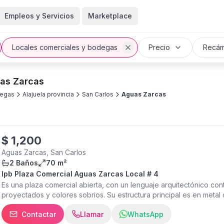
Empleos y Servicios
Marketplace
Locales comerciales y bodegas
Precio
Recám
uas Zarcas
degas
Alajuela provincia
San Carlos
Aguas Zarcas
$
1,200
Aguas Zarcas, San Carlos
2 Baños
70 m²
Ipb Plaza Comercial Aguas Zarcas Local # 4
Es una plaza comercial abierta, con un lenguaje arquitectónico co
proyectados y colores sobrios. Su estructura principal es en metal 
Además se combina el uso de concreto para elementos de cimentaci
Contactar
Llamar
WhatsApp
cuenta con 8 locales comerciales, con áreas en promedio de 70m2