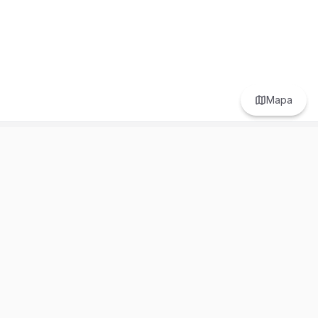
Mapa
Prefer to browse in English? Switch here.
Recursos
Información
Estadísticas de Propiedades
Nosotros
Bluebook
Términos y Servicios
Calculadora de Hipotecas
Políticas de Privacidad
Elige tu país: