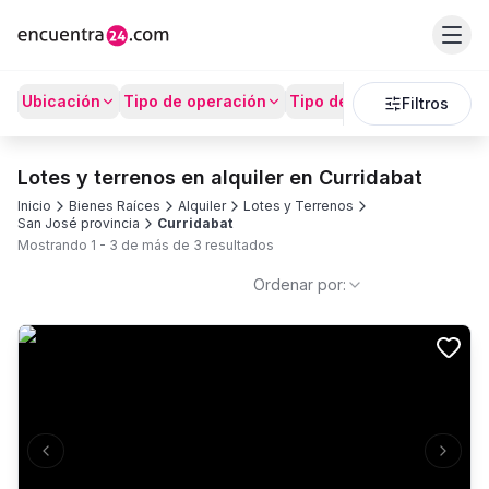
Ubicación
Tipo de operación
Tipo de Propiedad
Prec
Filtros
Lotes y terrenos en alquiler en Curridabat
Inicio
Bienes Raíces
Alquiler
Lotes y Terrenos
San José provincia
Curridabat
Mostrando
1
-
3
de más de
3
resultados
Ordenar por:
Previous slide
Next s