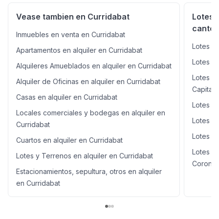
empresarios!! Todos los servicios a pie del terreno A 50
metros de Mc Donalds, de la BMW, de Starbucks, frente
Vease tambien en Curridabat
Lotes y
a Rostipollos, etc Gran oportunidad a un buen precio de
canton
$10,000 mas IVA. Pida su cita hoy mismo y con gusto lo
Inmuebles en venta en Curridabat
llevamos a conocer esta magnífica propiedad, nueva en
Lotes y 
Apartamentos en alquiler en Curridabat
el mercado.
Lotes y 
Alquileres Amueblados en alquiler en Curridabat
Lotes y 
Alquiler de Oficinas en alquiler en Curridabat
Capital
Casas en alquiler en Curridabat
Lotes y 
Locales comerciales y bodegas en alquiler en
Lotes y
Curridabat
Lotes y
Cuartos en alquiler en Curridabat
Lotes y
Lotes y Terrenos en alquiler en Curridabat
Corona
Estacionamientos, sepultura, otros en alquiler
en Curridabat