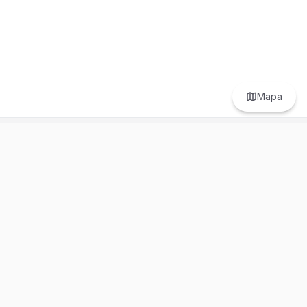
Mapa
Prefer to browse in English? Switch here.
Recursos
Información
Estadísticas de Propiedades
Nosotros
Bluebook
Términos y Servicios
Calculadora de Hipotecas
Políticas de Privacidad
Elige tu país: