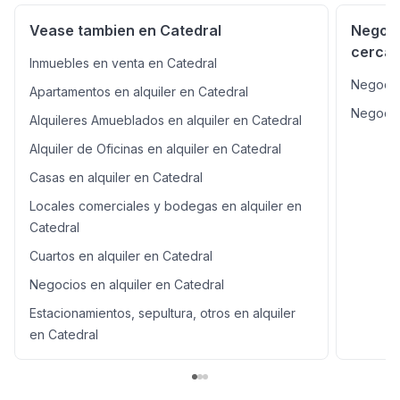
de baños y una sala de espera, lo que lo convierte en
un lugar completo y funcional para tus necesidades
Vease tambien en Catedral
Negoci
comerciales. Ya sea que estés buscando un lugar para
cercan
recibir a tus clientes o para llevar a cabo tus
Inmuebles en venta en Catedral
operaciones diarias, esta oficina tiene todo lo que
Negocio
Apartamentos en alquiler en Catedral
necesitas y más. No pierdas la oportunidad de
establecer tu negocio en este lugar privilegiado de San
Negocio
Alquileres Amueblados en alquiler en Catedral
José. ¡Contáctanos hoy mismo para más información y
para reservar tu visita!
Alquiler de Oficinas en alquiler en Catedral
Casas en alquiler en Catedral
Locales comerciales y bodegas en alquiler en
Catedral
Cuartos en alquiler en Catedral
Negocios en alquiler en Catedral
Estacionamientos, sepultura, otros en alquiler
en Catedral