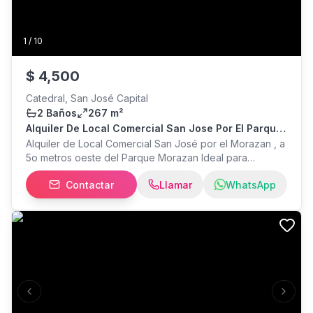
1
/
10
$
4,500
Catedral, San José Capital
2 Baños
267 m²
Alquiler De Local Comercial San Jose Por El Parque
Morazan
Alquiler de Local Comercial San José por el Morazan , a
5o metros oeste del Parque Morazan Ideal para
cualquier tipo de comercio por su gran punto y
Contactar
Llamar
WhatsApp
ubicación. primer piso de edificio Uribe y Pages mide
267m2 Cortinas de hierro parada de buses de las
principales lineas del área metropolitana. Contrato por 3
años mínimo. Aumentos del 5% anual Precio: $4500 mas
IVA.
Previous slide
Next s