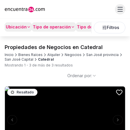
Ubicación
Tipo de operación
Tipo de Propiedad
Prec
Filtros
Propiedades de Negocios en Catedral
Inicio
Bienes Raíces
Alquiler
Negocios
San José provincia
San José Capital
Catedral
Mostrando
1
-
3
de más de
3
resultados
Ordenar por:
Resaltado
Previous slide
Next s