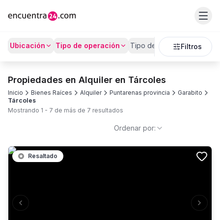
Ubicación
Tipo de operación
Tipo de Propiedad
Prec
Filtros
Propiedades en Alquiler en Tárcoles
Inicio
Bienes Raíces
Alquiler
Puntarenas provincia
Garabito
Tárcoles
Mostrando
1
-
7
de más de
7
resultados
Ordenar por:
Resaltado
Previous slide
Next s