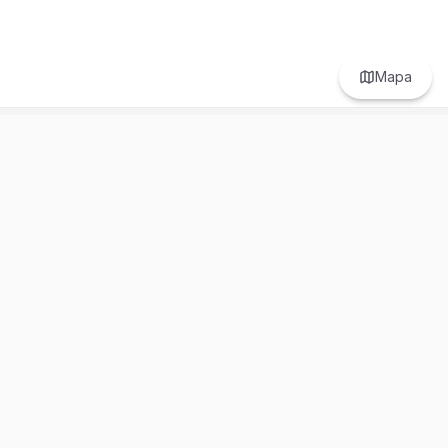
Mapa
Prefer to browse in English? Switch here.
Recursos
Información
Estadísticas de Propiedades
Nosotros
Bluebook
Términos y Servicios
Calculadora de Hipotecas
Políticas de Privacidad
Elige tu país: