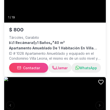
1
/
19
$
800
Tárcoles, Garabito
1 Recámara
1 Baños
40 m²
Apartamento Amueblado De 1 Habitación En Villa
Leona
ID # 1028 Apartamento Amueblado y equipado en el
Condominio Villa Leona, el mismo es de un solo nivel y
cuenta con cocina equipada, sala comedor, 1 baño
Contactar
Llamar
WhatsApp
completo aire acondicionado, cuarto de pilas con
lavadora centrifuga, terraza que se puede techar con
toldo expandible, espacioso jardín cerrado y 1 espacio
de parqueo. El Condominio cuenta con seguridad 24/7,
casa club, piscina, parqueo de visitas.
Previous slide
Next s