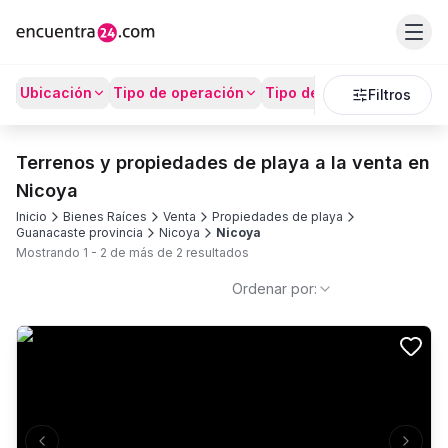
Ubicación
Tipo de operación
Tipo de Propiedad
Prec
Filtros
Terrenos y propiedades de playa a la venta en
Nicoya
Inicio
Bienes Raíces
Venta
Propiedades de playa
Guanacaste provincia
Nicoya
Nicoya
Mostrando
1
-
2
de más de
2
resultados
Ordenar por: