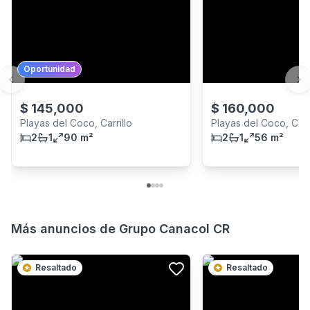
Oportunidad
Previous slide
Ne
$
145,000
$
160,000
Playas del Coco, Carrillo
Playas del Coco, Carri
2
1
90 m²
2
1
56 m²
Más anuncios de
Grupo Canacol CR
Resaltado
Resaltado