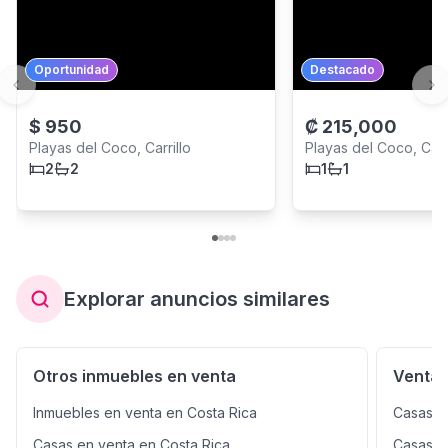
Oportunidad
Destacado
Previous slide
Ne
$
950
₡
215,000
Playas del Coco, Carrillo
Playas del Coco, Carri
2
2
1
1
Explorar anuncios similares
Otros inmuebles en venta
Venta 
Inmuebles en venta en Costa Rica
Casas e
Casas en venta en Costa Rica
Casas e