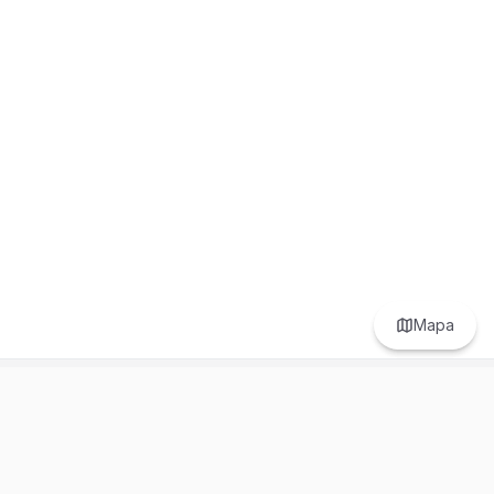
Mapa
Prefer to browse in English? Switch here.
Recursos
Información
Estadísticas de Propiedades
Nosotros
Bluebook
Términos y Servicios