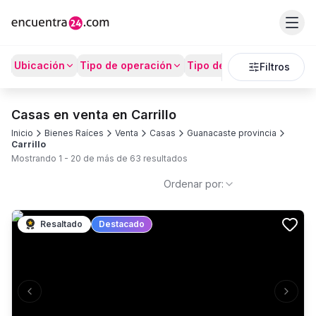
Ubicación
Tipo de operación
Tipo de Propiedad
Prec
Filtros
Casas en venta en Carrillo
Inicio
Bienes Raíces
Venta
Casas
Guanacaste provincia
Carrillo
Mostrando
1
-
20
de más de
63
resultados
Ordenar por:
Resaltado
Destacado
Previous slide
Next s