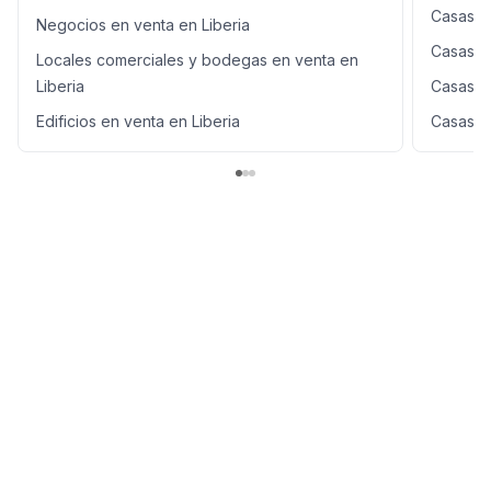
Casas e
USD 440 000 Características principales: Lote: 375 m²
Negocios en venta en Liberia
Construcción: 248 m² Habitaciones: 4 Baños: 5 Cochera:
Casas e
Locales comerciales y bodegas en venta en
2 vehículos Cocina equipada Condominio con
seguridad 24/7 Amenidades familiares Pet friendly
Liberia
Casas e
Edificios en venta en Liberia
Casas en