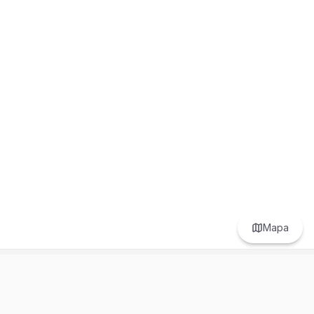
Mapa
Prefer to browse in English? Switch here.
Recursos
Información
Estadísticas de Propiedades
Nosotros