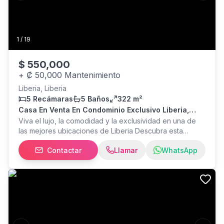
1
/
19
$
550,000
+
₡ 50,000 Mantenimiento
Liberia, Liberia
5 Recámaras
5 Baños
322 m²
Casa En Venta En Condominio Exclusivo Liberia,
Guanacaste Lista Para Estrenar
Viva el lujo, la comodidad y la exclusividad en una de
las mejores ubicaciones de Liberia Descubra esta
espectacular residencia de lujo completamente nueva,
Contactar
Llamar
WhatsApp
ubicada en Condominio Parque del Encino, una de las
comunidades residenciales más exclusivas y de mayor
plusvalía de Liberia, Guanacaste. Con 322 m² de
construcción distribuidos en dos niveles, esta
impresionante propiedad combina diseño moderno,
amplitud y acabados de alta calidad, creando el
espacio ideal para quienes buscan comodidad,
privacidad y una excelente calidad de vida. 322 m² de