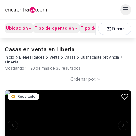
Ubicación
Tipo de operación
Tipo de Propiedad
Prec
Filtros
Casas en venta en Liberia
Inicio
Bienes Raíces
Venta
Casas
Guanacaste provincia
Liberia
Mostrando
1
-
20
de más de
30
resultados
Ordenar por:
Resaltado
Previous slide
Next s