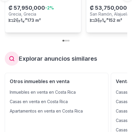
₡
57,950,000
₡
53,750,000
-
2
%
-
2
Grecia, Grecia
San Ramón, Alajuela 
2
1
173 m²
3
1
152 m²
Explorar anuncios similares
Otros inmuebles en venta
Venta 
Inmuebles en venta en Costa Rica
Casas e
Casas en venta en Costa Rica
Casas e
Apartamentos en venta en Costa Rica
Casas e
Casas e
Casas e