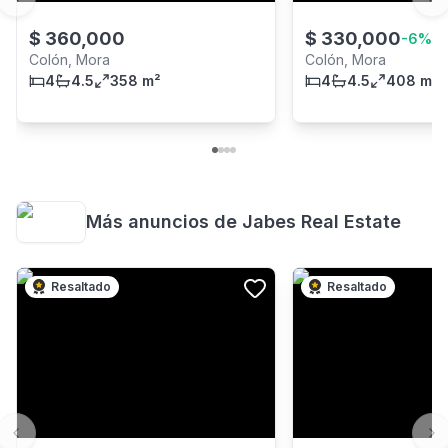
Previous slide
Ne
$
360,000
$
330,000
-
6
%
Colón, Mora
Colón, Mora
4
4.5
358 m²
4
4.5
408 m²
Más anuncios de
Jabes Real Estate
Resaltado
Resaltado
Previous slide
Ne