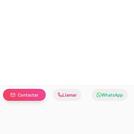
Contactar
Llamar
WhatsApp
Prefer to browse in English? Switch here.
Recursos
Información
Estadísticas de Propiedades
Nosotros