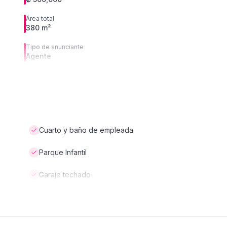
Área total
380 m²
Tipo de anunciante
Agente
Cuarto y baño de empleada
Parque Infantil
Garaje techado