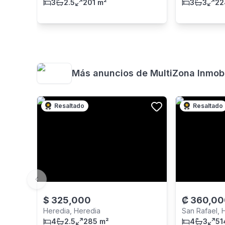
3
2.5
201 m²
3
3
22
Más anuncios de
MultiZona Inmobi
Resaltado
Resaltado
Previous slide
$
325,000
₡
360,00
Heredia, Heredia
San Rafael, 
4
2.5
285 m²
4
3
51