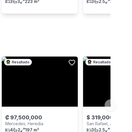
3
3
223 m²
3
2.5
240 m²
Resaltado
Resaltado
Next slide
₡
97,500,000
$
319,000
-
5
%
Mercedes, Heredia
San Rafael, Alajuela
4
2
197 m²
3
2.5
242 m²