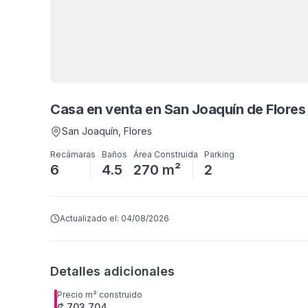
Casa en venta en San Joaquín de Flore
San Joaquín
, Flores
Recámaras
Baños
Área Construida
Parking
6
4.5
270 m²
2
Actualizado el:
04/08/2026
Detalles adicionales
Precio m² construido
₡ 703,704