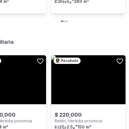
4 m²
6
5
380 m²
liaria
Resaltado
0,000
$
220,000
Heredia provincia
Belén, Heredia provincia
4 m²
2
2.5
150 m²