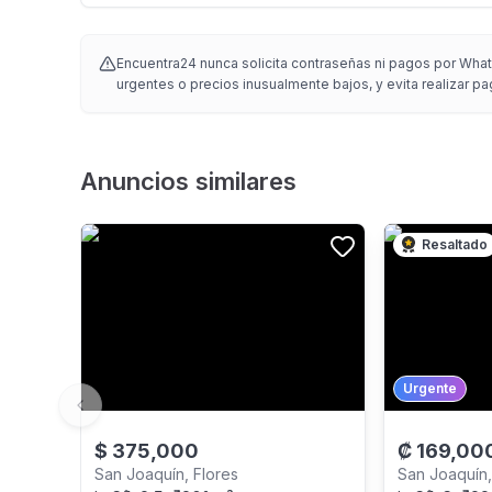
Encuentra24 nunca solicita contraseñas ni pagos por Whats
urgentes o precios inusualmente bajos, y evita realizar pa
Anuncios similares
Resaltado
Urgente
Previous slide
$
375,000
₡
169,00
San Joaquín, Flores
San Joaquín,