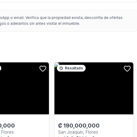
App o email. Verifica que la propiedad exista, desconfía de ofertas
gos o adelantos sin antes visitar el inmueble.
Resaltado
0,000
₡
190,000,000
 Flores
San Joaquín, Flores