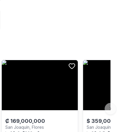
Next slide
₡
169,000,000
$
359,000
San Joaquín, Flores
San Joaquín, Flores