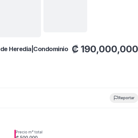
Ver todas
14
fotos
₡
190,000,00
s de Heredia|Condominio
Reportar
Precio m² total
₡ 500,000