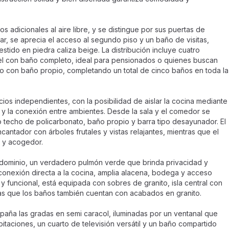
 adicionales al aire libre, y se distingue por sus puertas de
ar, se aprecia el acceso al segundo piso y un baño de visitas,
stido en piedra caliza beige. La distribución incluye cuatro
nivel con baño completo, ideal para pensionados o quienes buscan
io con baño propio, completando un total de cinco baños en toda la
ios independientes, con la posibilidad de aislar la cocina mediante
d y la conexión entre ambientes. Desde la sala y el comedor se
techo de policarbonato, baño propio y barra tipo desayunador. El
cantador con árboles frutales y vistas relajantes, mientras que el
o y acogedor.
ondominio, un verdadero pulmón verde que brinda privacidad y
n conexión directa a la cocina, amplia alacena, bodega y acceso
y funcional, está equipada con sobres de granito, isla central con
as que los baños también cuentan con acabados en granito.
paña las gradas en semi caracol, iluminadas por un ventanal que
abitaciones, un cuarto de televisión versátil y un baño compartido