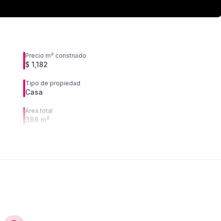
Precio m² construido
$ 1,182
Tipo de propiedad
Casa
Área total
388 m²