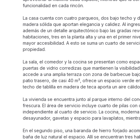
funcionalidad en cada rincón.
La casa cuenta con cuatro parqueos, dos bajo techo y dos
madera sólida que aportan elegancia y calidez. Al ingres
además de un detalle arquitectónico bajo las gradas reve
habitaciones, tres en la planta alta y una en el primer 
mayor accesibilidad. A esto se suma un cuarto de servic
propiedad.
La sala, el comedor y la cocina se presentan como espac
puertas de vidrio corredizas que mantienen la visibilida
accede a una amplia terraza con zona de barbecue bajo 
patio trasero, de casi 40 m², ofrece un espacio verde en
techo de tablilla en madera de teca aporta un aire cálid
La vivienda se encuentra junto al parque interno del c
frescura. El área de servicio incluye cuarto de pilas co
independiente al cuarto de servicio. La cocina, moderna 
desayunador, gavetas y espacio para lavaplatos, mientr
En el segundo piso, una baranda de hierro forjado acom
baña de luz natural el espacio. Allí se encuentran tres h