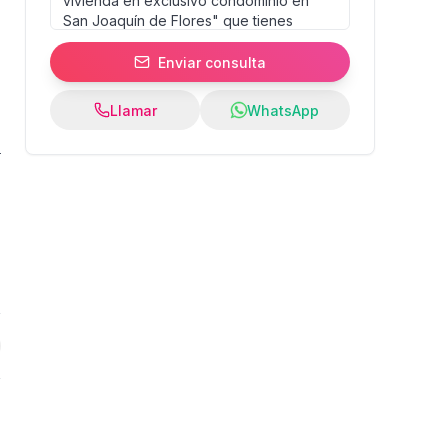
Enviar consulta
Llamar
WhatsApp
7
%
:
s