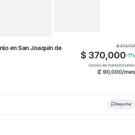
Ver todas
19
fotos
$
373,73
nio en San Joaquín de
$
370,000
-
1
Gastos de mantenimiento
₡
90,000
/me
Reportar