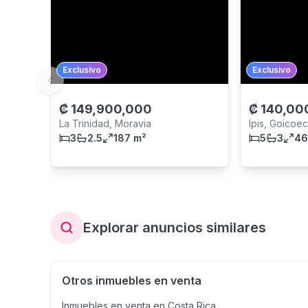
Exclusivo
Exclusivo
Previous slide
₡
149,900,000
₡
140,00
La Trinidad, Moravia
Ipis, Goicoe
3
2.5
187 m²
5
3
46
Explorar anuncios similares
Otros inmuebles en venta
Inmuebles en venta en Costa Rica