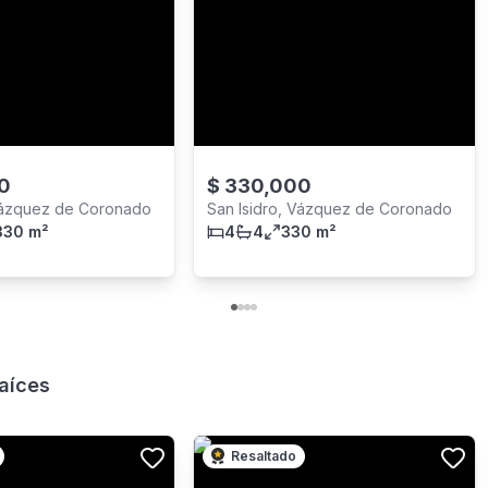
0
$
330,000
 Vázquez de Coronado
San Isidro, Vázquez de Coronado
330 m²
4
4
330 m²
aíces
Resaltado