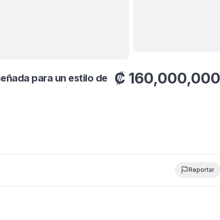
Ver todas
10
fotos
₡
160,000,00
eñada para un estilo de
Reportar