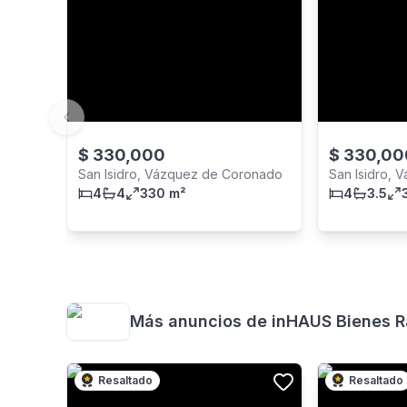
Previous slide
$
330,000
$
330,00
San Isidro, Vázquez de Coronado
San Isidro,
4
4
330 m²
4
3.5
Más anuncios de
inHAUS Bienes R
Resaltado
Resaltado