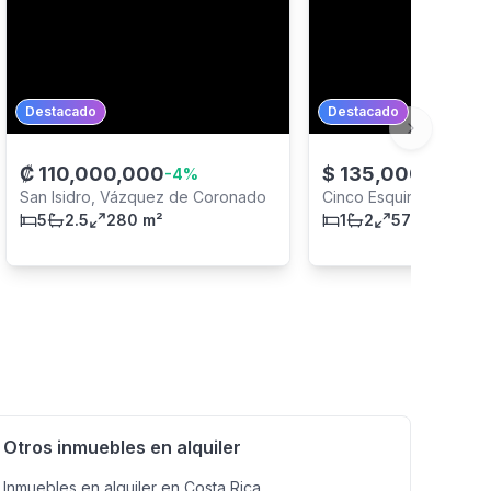
Destacado
Destacado
Next slide
₡
110,000,000
$
135,000
-
4
%
-
61
%
San Isidro, Vázquez de Coronado
Cinco Esquinas, Tibás
5
2.5
280 m²
1
2
57 m²
Otros inmuebles en alquiler
Inmuebles en alquiler en Costa Rica