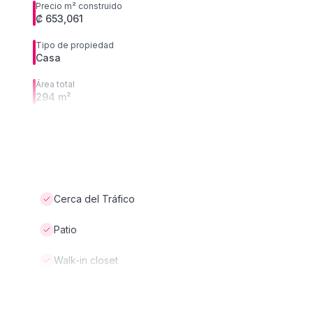
Precio m² construido
₡ 653,061
Tipo de propiedad
Casa
Área total
294 m²
Cerca del Tráfico
Patio
Walk-in closet