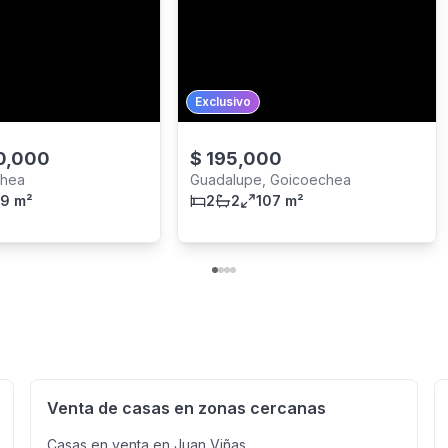
Exclusivo
0,000
$
195,000
chea
Guadalupe, Goicoechea
9 m²
2
2
107 m²
Venta de casas en zonas cercanas
Casas en venta en Juan Viñas