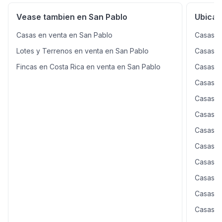
duraznos, higos, limones, arándanos, guayabas y más,
lo que añade un valor especial al terreno. Además, la
Vease tambien en San Pablo
Ubicac
electricidad es subterránea, lo que garantiza un entorno
limpio y ordenado. Esta propiedad es perfecta para
Casas en venta en San Pablo
Casas e
quienes buscan vivir rodeados de naturaleza y
Lotes y Terrenos en venta en San Pablo
Casas e
tranquilidad, con todas las comodidades para disfrutar
del aire libre.
Fincas en Costa Rica en venta en San Pablo
Casas e
Casas e
Casas en
Casas e
Casas e
Casas e
Casas e
Casas e
Casas e
Casas e