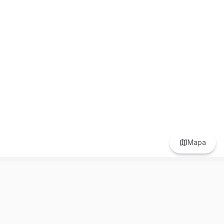
Mapa
Prefer to browse in English? Switch here.
Recursos
Información
Estadísticas de Propiedades
Nosotros
Bluebook
Términos y Servicios