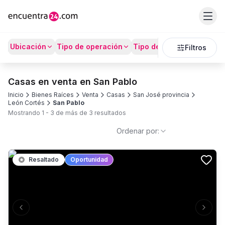
Ubicación
Tipo de operación
Tipo de Propiedad
Prec
Filtros
Casas en venta en San Pablo
Inicio
Bienes Raíces
Venta
Casas
San José provincia
León Cortés
San Pablo
Mostrando
1
-
3
de más de
3
resultados
Ordenar por:
Resaltado
Oportunidad
Previous slide
Next s