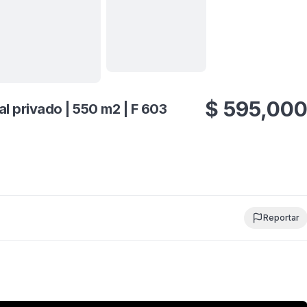
Ver todas
19
fotos
$
595,00
l privado | 550 m2 | F 603
Reportar