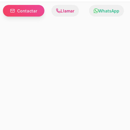
Contactar
Llamar
WhatsApp
Prefer to browse in English? Switch here.
Recursos
Información
Estadísticas de Propiedades
Nosotros
Bluebook
Términos y Servicios
Calculadora de Hipotecas
Políticas de Privacidad
Elige tu país: