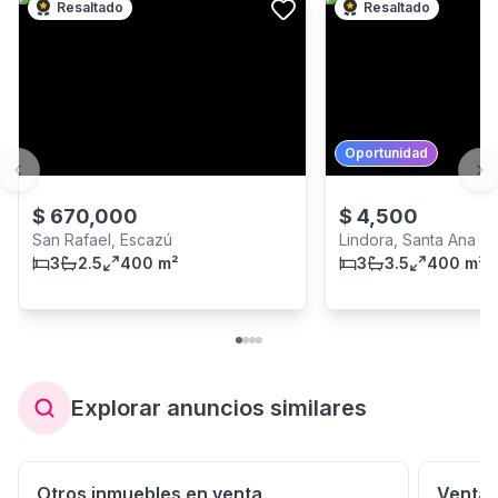
Resaltado
Resaltado
Oportunidad
Previous slide
Ne
$
670,000
$
4,500
San Rafael, Escazú
Lindora, Santa Ana
3
2.5
400 m²
3
3.5
400 m²
Explorar anuncios similares
Otros inmuebles en venta
Venta 