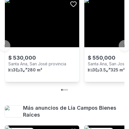
Previous slide
Ne
$
530,000
$
550,000
Santa Ana, San José provincia
Santa Ana, San José 
3
3
280 m²
3
3.5
325 m²
Más anuncios de
Lía Campos Bienes
Raíces