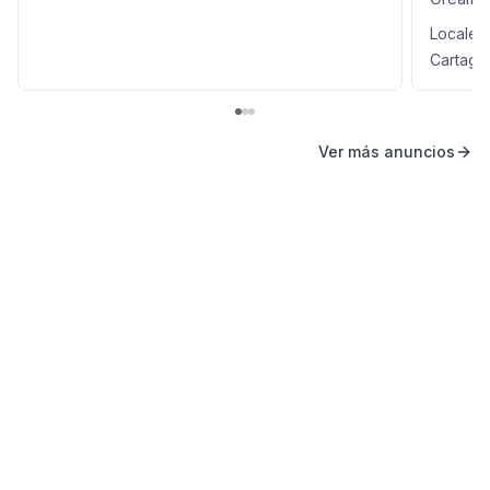
Locales
Cartago
Ver más anuncios