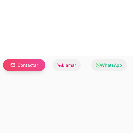
Contactar
Llamar
WhatsApp
Prefer to browse in English? Switch here.
Recursos
Información
Estadísticas de Propiedades
Nosotros
Bluebook
Términos y Servicios
Calculadora de Hipotecas
Políticas de Privacidad
Elige tu país: