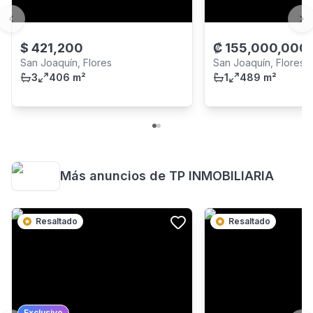
Previous slide
Ne
$
421,200
₡
155,000,000
San Joaquín, Flores
San Joaquín, Flores
3
406 m²
1
489 m²
Más anuncios de
TP INMOBILIARIA
Resaltado
Resaltado
Exclusivo