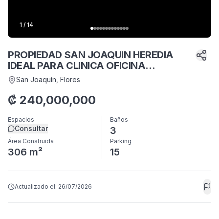
1
/
14
PROPIEDAD SAN JOAQUIN HEREDIA
IDEAL PARA CLINICA OFICINA
RESTAURANTE ZSP28
San Joaquín
, Flores
₡
240,000,000
Espacios
Baños
Consultar
3
Área Construida
Parking
306 m²
15
Actualizado el:
26/07/2026