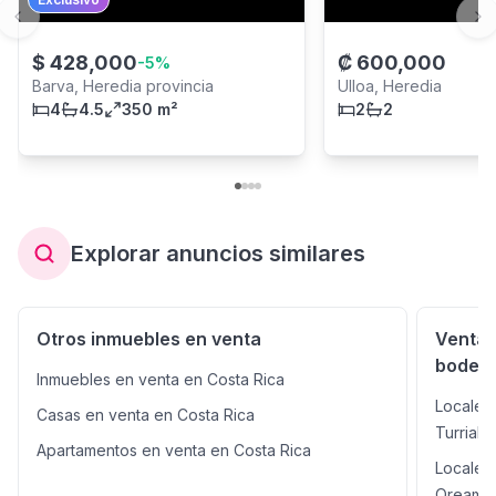
Previous slide
Ne
$
428,000
₡
600,000
-
5
%
Barva, Heredia provincia
Ulloa, Heredia
4
4.5
350 m²
2
2
Explorar anuncios similares
Otros inmuebles en venta
Venta 
bodega
Inmuebles en venta en Costa Rica
Locales
Casas en venta en Costa Rica
Turrialb
Apartamentos en venta en Costa Rica
Locales
Oreamu