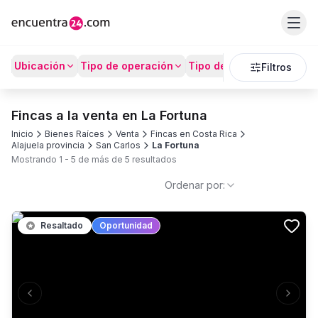
Ubicación
Tipo de operación
Tipo de Propiedad
Prec
Filtros
Fincas a la venta en La Fortuna
Inicio
Bienes Raíces
Venta
Fincas en Costa Rica
Alajuela provincia
San Carlos
La Fortuna
Mostrando
1
-
5
de más de
5
resultados
Ordenar por:
Resaltado
Oportunidad
Previous slide
Next s