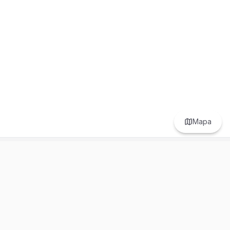
Mapa
Prefer to browse in English? Switch here.
Recursos
Información
Estadísticas de Propiedades
Nosotros
Bluebook
Términos y Servicios
Calculadora de Hipotecas
Políticas de Privacidad
Elige tu país: