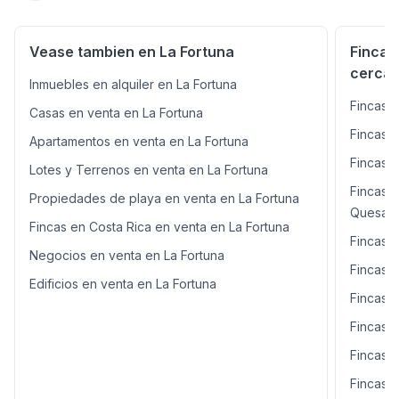
hacen de este lugar, el indicado para cualquier tipo de
desarrollo urbanístico. Esta increíble propiedad está
situada a 55 minutos del centro de Ciudad Quesada y a
Vease tambien en La Fortuna
Fincas
2.5 horas de la ciudad Capital San José. El lugar cuenta
cercan
con todos los servicios públicos, así como Instituciones
Inmuebles en alquiler en La Fortuna
gubernamentales y de emergencias médicas para
Fincas e
Casas en venta en La Fortuna
ofrecerle seguridad y tranquilidad. No deje pasar esta
oportunidad, contáctenos US Teléfono: , será un gusto
Fincas 
Apartamentos en venta en La Fortuna
atenderlo.
Fincas 
Lotes y Terrenos en venta en La Fortuna
Fincas 
Propiedades de playa en venta en La Fortuna
Quesad
Fincas en Costa Rica en venta en La Fortuna
Fincas 
Negocios en venta en La Fortuna
Fincas e
Edificios en venta en La Fortuna
Fincas e
Fincas 
Fincas e
Fincas 