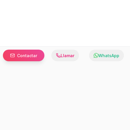
Contactar
Llamar
WhatsApp
Prefer to browse in English? Switch here.
Recursos
Información
Estadísticas de Propiedades
Nosotros
Bluebook
Términos y Servicios
Calculadora de Hipotecas
Políticas de Privacidad
Elige tu país: