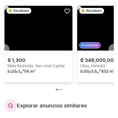
Resaltado
Resaltado
A estrenar
Previous slide
Ne
$
1,300
₡
348,000,000
Mata Redonda, San José Capital
Ulloa, Heredia
2
1
56 m²
5
3.5
432 m²
Explorar anuncios similares