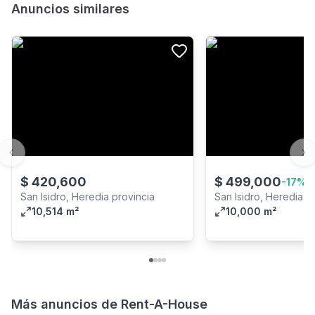
Anuncios similares
Previous slide
Ne
$
420,600
$
499,000
-
17
%
San Isidro, Heredia provincia
San Isidro, Heredia p
10,514 m²
10,000 m²
Más anuncios de
Rent-A-House